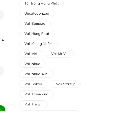
Túi Trống Hùng Phát
Uncategorized
ng
Vali Bamozo
1,000₫
Vali Hùng Phát
5,000₫
Vali Khung Nhôm
Vali Miti
Vali Mr Vui
Vali Nhựa
Vali Nhựa ABS
Vali Sakos
Vali Startup
Vali Travelking
Vali Trẻ Em
iảm