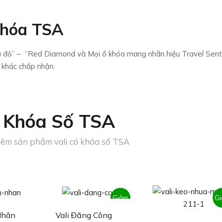
Khóa TSA
àu đỏ” – “Red Diamond và Mọi ổ khóa mang nhãn hiệu Travel Sen
 khác chấp nhận.
i Khóa Số TSA
êm sản phẩm vali có khóa số TSA
Giảm
G
Nhân
Vali Đăng Công
giá!
g