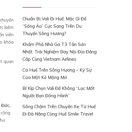
Chuẩn Bị Vali Đi Huế: Mặc Gì Để
 chuyển
“Sống Ảo” Cực Sang Trên Du
ợc kiểm
Thuyền Sông Hương?
ân viên
ho khóa
Khám Phá Nhà Ga T3 Tân Sơn
Nhất: Trải Nghiệm Bay Nội Địa Đẳng
Cấp Cùng Vietnam Airlines
ất quan
Ca Huế Trên Sông Hương – Ký Sự
Của Một Kẻ Mộng Mơ
Bí Kíp Chọn Vali Để Không “lạc Mất
Người Bạn Đồng Hành”
 Đức,
Sống Chậm Trên Chuyến Xe Từ Huế
c công
Đi Đà Nẵng Cùng Huế Smile Travel
 hư