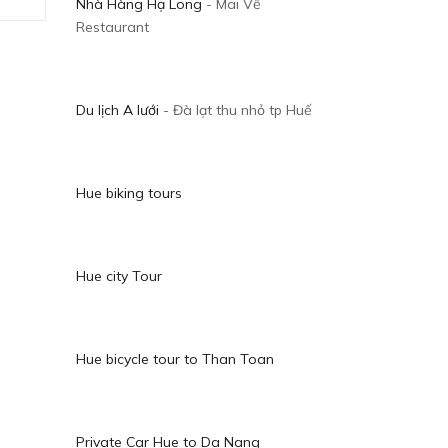
Nhà Hàng Hạ Long
- Mai Về
Restaurant
Du lịch A lưới
- Đà lạt thu nhỏ tp Huế
Hue biking tours
Hue city Tour
Hue bicycle tour to Than Toan
Private Car Hue to Da Nang