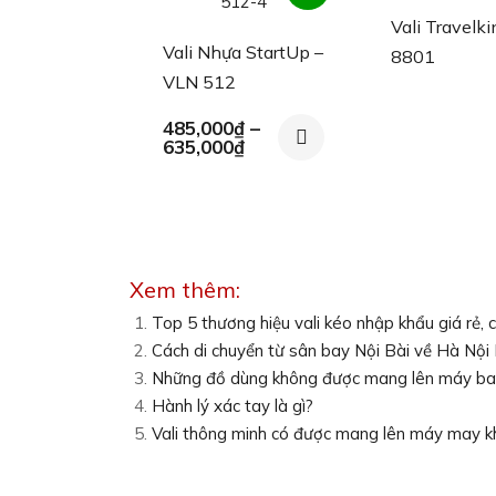
Vali Travelki
giá!
Vali Nhựa StartUp –
8801
VLN 512
485,000
₫
–
Khoảng
635,000
₫
giá:
từ
485,000₫
đến
635,000₫
Xem thêm:
Top 5 thương hiệu vali kéo nhập khẩu giá rẻ, 
Cách di chuyển từ sân bay Nội Bài về Hà Nộ
Những đồ dùng không được mang lên máy b
Hành lý xác tay là gì?
Vali thông minh có được mang lên máy may 