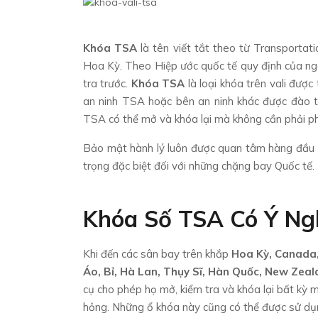
Khóa TSA
là tên viết tắt theo từ Transportati
Hoa Kỳ. Theo Hiệp ước quốc tế quy định của ng
tra trước.
Khóa TSA
là loại khóa trên vali được
an ninh TSA hoặc bên an ninh khác được đào t
TSA có thể mở và khóa lại mà không cần phải p
Bảo mật hành lý luôn được quan tâm hàng đầu 
trọng đặc biệt đối với những chặng bay Quốc tế.
Khóa Số TSA Có Ý Ng
Khi đến các sân bay trên khắp
Hoa Kỳ, Canada,
Áo, Bỉ, Hà Lan, Thụy Sĩ, Hàn Quốc, New Zeal
cụ cho phép họ mở, kiểm tra và khóa lại bất k
hỏng. Những ổ khóa này cũng có thể được sử dụng