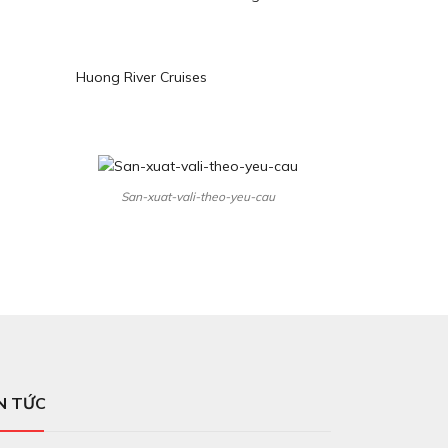
Huong River Cruises
San-xuat-vali-theo-yeu-cau
N TỨC