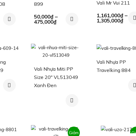
Vali Mr Vui 211
808
899
1,161,000
₫
–
50,000
₫
–
Khoả
1,305,000
₫
Khoảng
475,000
₫
giá:
giá:
từ
từ
1,16
50,000₫
đến
đến
1,30
475,000₫
ùng
Vali Nhựa PP
Vali Nhựa Miti PP
09
Travelking 884
Size 20″ VL513049
Xanh Đen
Giảm
G