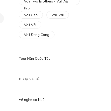
Vali Two Brothers - Vali AE
iá!
Pro
Vali Uzo
Vali Vải
Vali Vải
Vali Đăng Công
0₫.
Tour Hàn Quốc Tết
Du lịch Huế
Vé nghe ca Huế