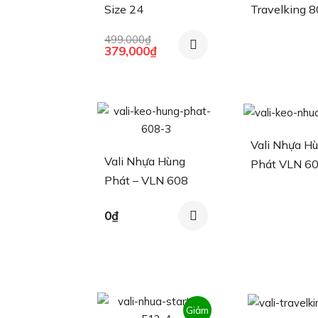
Size 24
Travelking 
499,000
₫
Giá
Giá
379,000
₫
gốc
hiện
là:
tại
499,000₫.
là:
379,000₫.
Vali Nhựa H
Vali Nhựa Hùng
Phát VLN 6
Phát – VLN 608
0
₫
Giảm