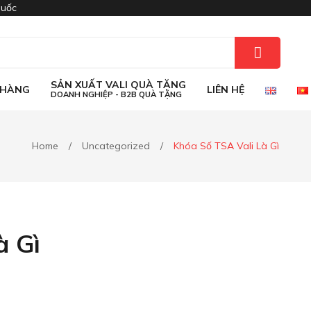
quốc
SẢN XUẤT VALI QUÀ TẶNG
 HÀNG
LIÊN HỆ
DOANH NGHIỆP - B2B QUÀ TẶNG
SẢN XUẤT VALI QUÀ TẶNG
 HÀNG
LIÊN HỆ
DOANH NGHIỆP - B2B QUÀ TẶNG
Home
/
Uncategorized
/
Khóa Số TSA Vali Là Gì
à Gì