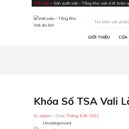
Vali.sale
– Sản xuất vali – Tổng kho vali sỉ lẻ toàn 
GIỚI THIỆU
CỬA
Vali nhựa ABS
Vali Vải
GIỚI THIỆU
CỬA
Vali nhựa ABS
Vali Vải
Khóa Số TSA Vali L
By
admin
/
Date
Tháng 4 05, 2022
Uncategorized