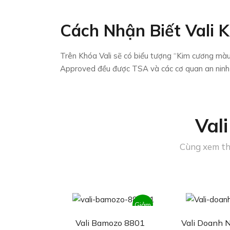
Cách Nhận Biết Vali 
Trên Khóa Vali sẽ có biểu tượng “Kim cương m
Approved đều được TSA và các cơ quan an ninh
Val
Cùng xem th
Giảm
Vali Bamozo 8801
Vali Doanh 
giá!