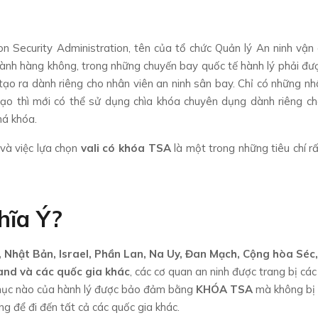
on Security Administration, tên của tổ chức Quản lý An ninh vận
ành hàng không, trong những chuyến bay quốc tế hành lý phải đư
 tạo ra dành riêng cho nhân viên an ninh sân bay. Chỉ có những nh
ạo thì mới có thể sử dụng chìa khóa chuyên dụng dành riêng c
há khóa.
và việc lựa chọn
vali có khóa TSA
là một trong những tiêu chí r
hĩa Ý?
 Nhật Bản, Israel, Phần Lan, Na Uy, Đan Mạch, Cộng hòa Séc,
and và các quốc gia khác
, các cơ quan an ninh được trang bị cá
ỳ mục nào của hành lý được bảo đảm bằng
KHÓA TSA
mà không bị
 để đi đến tất cả các quốc gia khác.