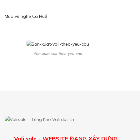
Mua vé nghe Ca Huế
San-xuat-vali-theo-yeu-cau
Vali.sale – WEBSITE ĐANG XÂY DỰNG-