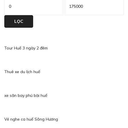
Giá
Giá
tối
tối
thiểu
LỌC
đa
Tour Huế 3 ngày 2 đêm
Thuê xe du lịch huế
xe sân bay phú bài huế
Vé nghe ca huế Sông Hương