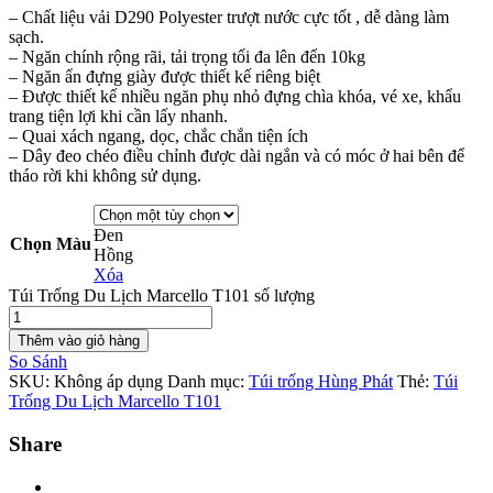
– Chất liệu vải D290 Polyester trượt nước cực tốt , dễ dàng làm
sạch.
– Ngăn chính rộng rãi, tải trọng tối đa lên đến 10kg
– Ngăn ẩn đựng giày được thiết kế riêng biệt
– Được thiết kế nhiều ngăn phụ nhỏ đựng chìa khóa, vé xe, khẩu
trang tiện lợi khi cần lấy nhanh.
– Quai xách ngang, dọc, chắc chắn tiện ích
– Dây đeo chéo điều chỉnh được dài ngắn và có móc ở hai bên để
tháo rời khi không sử dụng.
Đen
Chọn Màu
Hồng
Xóa
Túi Trống Du Lịch Marcello T101 số lượng
Thêm vào giỏ hàng
So Sánh
SKU:
Không áp dụng
Danh mục:
Túi trống Hùng Phát
Thẻ:
Túi
Trống Du Lịch Marcello T101
Share