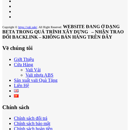
WEBSITE ĐANG Ở DẠNG
Copyright ©
https://vali.sale/
. All Right Reserved.
BETA TRONG QUÁ TRÍNH XÂY DỰNG – NHẬN TRAO
ĐỔI BACKLINK – KHÔNG BÁN HÀNG TRÊN ĐÂY
Về chúng tôi
Giới Thiệu
Cửa Hàng
Vali Vải
Vali nhựa ABS
Sản xuất vali Quà Tặng
Liên Hệ
Chính sách
Chính sách đổi trả
Chính sách bảo mật
Chính sách hoàn tiền