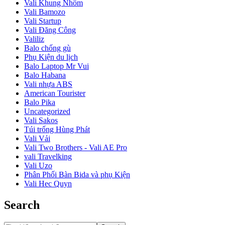
Vali Khung Nhôm
Vali Bamozo
Vali Startup
Vali Đăng Công
Valiliz
Balo chống gù
Phụ Kiện du lịch
Balo Laptop Mr Vui
Balo Habana
Vali nhựa ABS
American Tourister
Balo Pika
Uncategorized
Vali Sakos
Túi trống Hùng Phát
Vali Vải
Vali Two Brothers - Vali AE Pro
vali Travelking
Vali Uzo
Phân Phối Bàn Bida và phụ Kiện
Vali Hec Quyn
Search