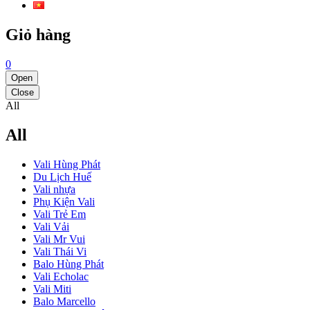
Giỏ hàng
0
Open
Close
All
All
Vali Hùng Phát
Du Lịch Huế
Vali nhựa
Phụ Kiện Vali
Vali Trẻ Em
Vali Vải
Vali Mr Vui
Vali Thái Vi
Balo Hùng Phát
Vali Echolac
Vali Miti
Balo Marcello