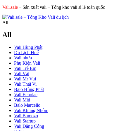
Vali.sale
– Sản xuất vali – Tổng kho vali sỉ lẻ toàn quốc
All
All
Vali Hùng Phát
Du Lịch Huế
Vali nhựa
Phụ Kiện Vali
Vali Trẻ Em
Vali Vải
Vali Mr Vui
Vali Thái Vi
Balo Hùng Phát
Vali Echolac
Vali Miti
Balo Marcello
Vali Khung Nhôm
Vali Bamozo
Vali Startup
Vali Đăng Công