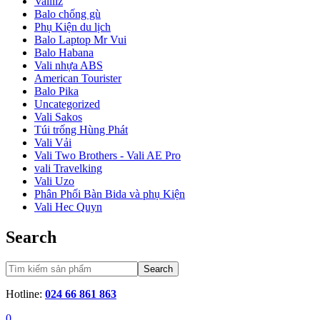
Valiliz
Balo chống gù
Phụ Kiện du lịch
Balo Laptop Mr Vui
Balo Habana
Vali nhựa ABS
American Tourister
Balo Pika
Uncategorized
Vali Sakos
Túi trống Hùng Phát
Vali Vải
Vali Two Brothers - Vali AE Pro
vali Travelking
Vali Uzo
Phân Phối Bàn Bida và phụ Kiện
Vali Hec Quyn
Search
Search
Hotline:
024 66 861 863
0