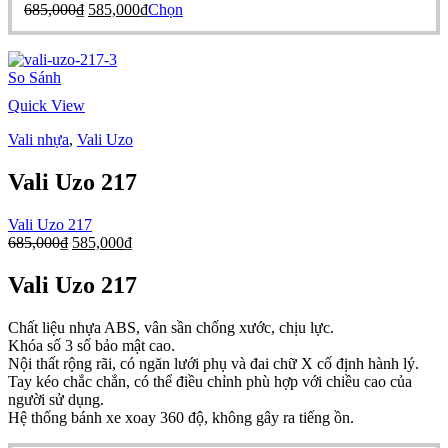
Giá
Giá
Sản
685,000
₫
585,000
₫
Chọn
685,000₫.
là:
sản
gốc
hiện
phẩm
585,000₫.
phẩm
là:
tại
này
685,000₫.
là:
có
So Sánh
585,000₫.
nhiều
biến
Quick View
thể.
Các
Vali nhựa
,
Vali Uzo
tùy
chọn
Vali Uzo 217
có
thể
Vali Uzo 217
được
Giá
Giá
685,000
₫
585,000
₫
chọn
gốc
hiện
trên
là:
tại
trang
Vali Uzo 217
685,000₫.
là:
sản
585,000₫.
phẩm
Chất liệu nhựa ABS, vân sần chống xước, chịu lực.
Khóa số 3 số bảo mật cao.
Nội thất rộng rãi, có ngăn lưới phụ và đai chữ X cố định hành lý.
Tay kéo chắc chắn, có thể điều chỉnh phù hợp với chiều cao của
người sử dụng.
Hệ thống bánh xe xoay 360 độ, không gây ra tiếng ồn.