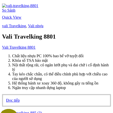
phẩm
So Sánh
Quick View
vali Travelking
,
Vali nhựa
Vali Travelking 8801
Vali Travelking 8801
Chất liệu nhựa PC 100% bao bể vỡ tuyệt đối
Khóa số TSA bảo mật
Nội thất rộng rãi, có ngăn lưới phụ và đai chữ i cố định hành
lý
Tay kéo chắc chắn, có thể điều chỉnh phù hợp với chiều cao
của người sử dụng
Hệ thống bánh xe xoay 360 độ, không gây ra tiếng ồn
Ngăn truy cập nhanh đựng laptop
Đọc tiếp