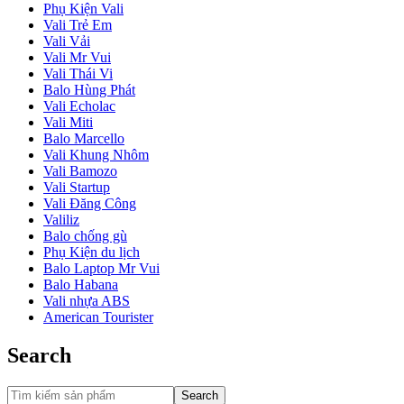
Phụ Kiện Vali
Vali Trẻ Em
Vali Vải
Vali Mr Vui
Vali Thái Vi
Balo Hùng Phát
Vali Echolac
Vali Miti
Balo Marcello
Vali Khung Nhôm
Vali Bamozo
Vali Startup
Vali Đăng Công
Valiliz
Balo chống gù
Phụ Kiện du lịch
Balo Laptop Mr Vui
Balo Habana
Vali nhựa ABS
American Tourister
Search
Search