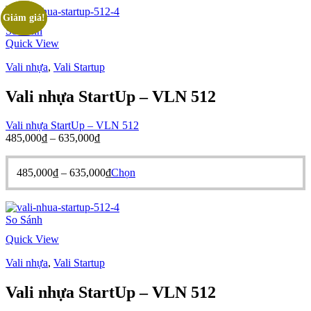
Giảm giá!
Giảm giá!
So Sánh
Quick View
Vali nhựa
,
Vali Startup
Vali nhựa StartUp – VLN 512
Vali nhựa StartUp – VLN 512
Khoảng
485,000
₫
–
635,000
₫
giá:
từ
Khoảng
Sản
485,000
₫
–
635,000
₫
Chọn
485,000₫
giá:
phẩm
đến
từ
này
635,000₫
485,000₫
có
So Sánh
đến
nhiều
635,000₫
biến
Quick View
thể.
Các
Vali nhựa
,
Vali Startup
tùy
chọn
Vali nhựa StartUp – VLN 512
có
thể