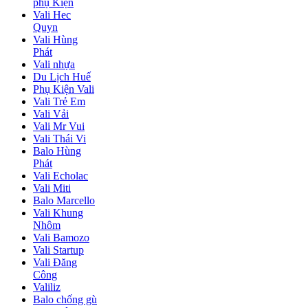
phụ Kiện
Vali Hec
Quyn
Vali Hùng
Phát
Vali nhựa
Du Lịch Huế
Phụ Kiện Vali
Vali Trẻ Em
Vali Vải
Vali Mr Vui
Vali Thái Vi
Balo Hùng
Phát
Vali Echolac
Vali Miti
Balo Marcello
Vali Khung
Nhôm
Vali Bamozo
Vali Startup
Vali Đăng
Công
Valiliz
Balo chống gù