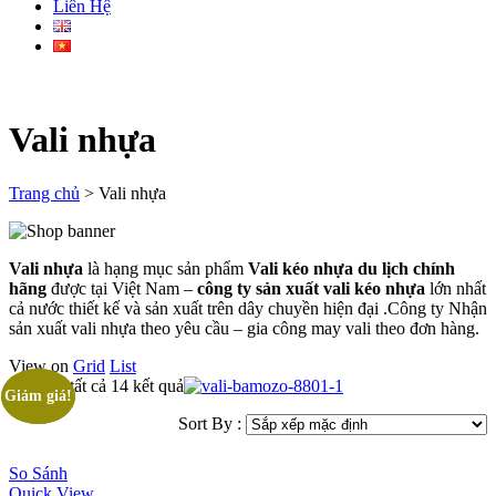
Liên Hệ
Vali nhựa
Trang chủ
>
Vali nhựa
Vali nhựa
là hạng mục sản phẩm
Vali kéo nhựa du lịch chính
hãng
được tại Việt Nam –
công ty sản xuất vali kéo nhựa
lớn nhất
cả nước thiết kế và sản xuất trên dây chuyền hiện đại .Công ty Nhận
sản xuất vali nhựa theo yêu cầu – gia công may vali theo đơn hàng.
View on
Grid
List
Hiển thị tất cả 14 kết quả
Giảm giá!
Giảm giá!
Sort By :
So Sánh
Quick View