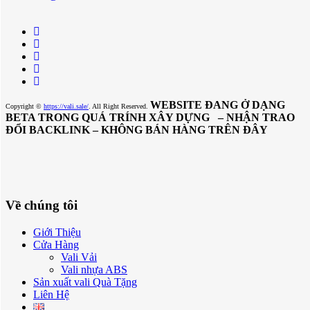
WEBSITE ĐANG Ở DẠNG
Copyright ©
https://vali.sale/
. All Right Reserved.
BETA TRONG QUÁ TRÍNH XÂY DỰNG – NHẬN TRAO
ĐỔI BACKLINK – KHÔNG BÁN HÀNG TRÊN ĐÂY
Về chúng tôi
Giới Thiệu
Cửa Hàng
Vali Vải
Vali nhựa ABS
Sản xuất vali Quà Tặng
Liên Hệ