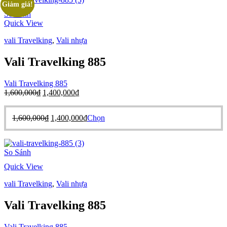
Giảm giá!
Giảm giá!
So Sánh
Quick View
vali Travelking
,
Vali nhựa
Vali Travelking 885
Vali Travelking 885
Giá
Giá
1,600,000
₫
1,400,000
₫
gốc
hiện
là:
tại
Giá
Giá
Sản
1,600,000
₫
1,400,000
₫
Chọn
1,600,000₫.
là:
gốc
hiện
phẩm
1,400,000₫.
là:
tại
này
1,600,000₫.
là:
có
So Sánh
1,400,000₫.
nhiều
biến
Quick View
thể.
Các
vali Travelking
,
Vali nhựa
tùy
chọn
Vali Travelking 885
có
thể
Vali Travelking 885
được