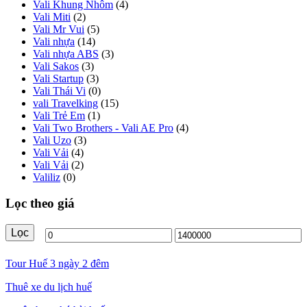
Vali Khung Nhôm
(4)
Vali Miti
(2)
Vali Mr Vui
(5)
Vali nhựa
(14)
Vali nhựa ABS
(3)
Vali Sakos
(3)
Vali Startup
(3)
Vali Thái Vi
(0)
vali Travelking
(15)
Vali Trẻ Em
(1)
Vali Two Brothers - Vali AE Pro
(4)
Vali Uzo
(3)
Vali Vải
(4)
Vali Vải
(2)
Valiliz
(0)
Lọc theo giá
Lọc
Giá
Giá
tối
tối
Tour Huế 3 ngày 2 đêm
thiểu
đa
Thuê xe du lịch huế