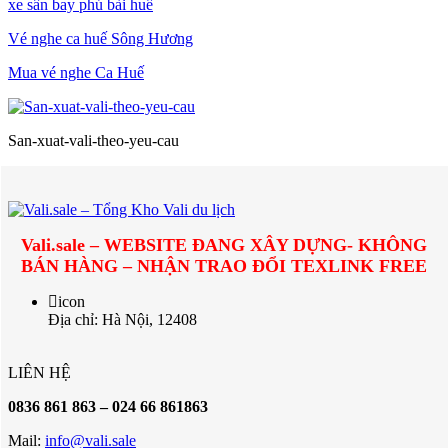
xe sân bay phú bài huế
Vé nghe ca huế Sông Hương
Mua vé nghe Ca Huế
San-xuat-vali-theo-yeu-cau
Vali.sale – WEBSITE ĐANG XÂY DỰNG- KHÔNG
BÁN HÀNG – NHẬN TRAO ĐỔI TEXLINK FREE
icon
Địa chỉ: Hà Nội, 12408
LIÊN HỆ
0836 861 863 – 024 66 861863
Mail:
info@vali.sale