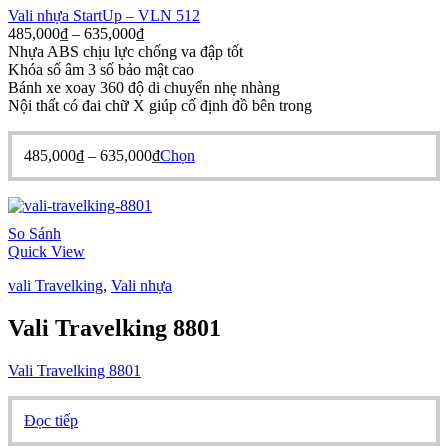
Vali nhựa StartUp – VLN 512
được
Khoảng
485,000
₫
–
635,000
₫
chọn
giá:
Nhựa ABS chịu lực chống va đập tốt
trên
từ
Khóa số âm 3 số bảo mật cao
trang
485,000₫
Bánh xe xoay 360 độ di chuyển nhẹ nhàng
sản
đến
Nội thất có đai chữ X giúp cố định đồ bên trong
phẩm
635,000₫
Khoảng
Sản
485,000
₫
–
635,000
₫
Chọn
giá:
phẩm
từ
này
485,000₫
có
đến
nhiều
So Sánh
635,000₫
biến
Quick View
thể.
Các
vali Travelking
,
Vali nhựa
tùy
chọn
Vali Travelking 8801
có
thể
Vali Travelking 8801
được
chọn
trên
Đọc tiếp
trang
sản