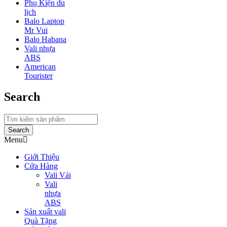
Phụ Kiện du
lịch
Balo Laptop
Mr Vui
Balo Habana
Vali nhựa
ABS
American
Tourister
Search
Search
Menu
Giới Thiệu
Cửa Hàng
Vali Vải
Vali
nhựa
ABS
Sản xuất vali
Quà Tặng