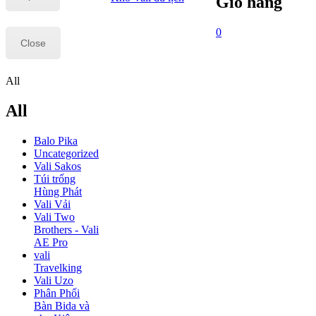
Giỏ hàng
0
Close
All
All
Balo Pika
Uncategorized
Vali Sakos
Túi trống
Hùng Phát
Vali Vải
Vali Two
Brothers - Vali
AE Pro
vali
Travelking
Vali Uzo
Phân Phối
Bàn Bida và