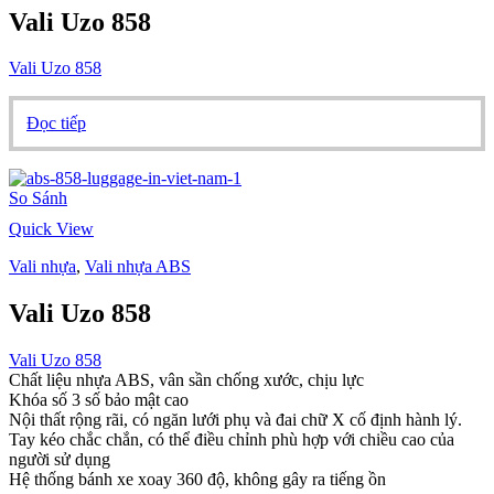
chọn
Vali Uzo 858
có
thể
Vali Uzo 858
được
chọn
trên
Đọc tiếp
trang
sản
phẩm
So Sánh
Quick View
Vali nhựa
,
Vali nhựa ABS
Vali Uzo 858
Vali Uzo 858
Chất liệu nhựa ABS, vân sần chống xước, chịu lực
Khóa số 3 số bảo mật cao
Nội thất rộng rãi, có ngăn lưới phụ và đai chữ X cố định hành lý.
Tay kéo chắc chắn, có thể điều chỉnh phù hợp với chiều cao của
người sử dụng
Hệ thống bánh xe xoay 360 độ, không gây ra tiếng ồn