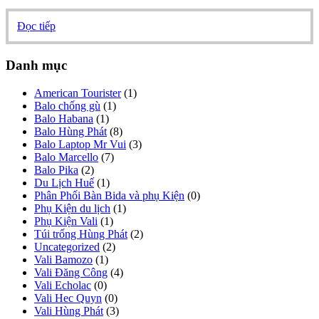
Đọc tiếp
Danh mục
American Tourister
(1)
Balo chống gù
(1)
Balo Habana
(1)
Balo Hùng Phát
(8)
Balo Laptop Mr Vui
(3)
Balo Marcello
(7)
Balo Pika
(2)
Du Lịch Huế
(1)
Phân Phối Bàn Bida và phụ Kiện
(0)
Phụ Kiện du lịch
(1)
Phụ Kiện Vali
(1)
Túi trống Hùng Phát
(2)
Uncategorized
(2)
Vali Bamozo
(1)
Vali Đăng Công
(4)
Vali Echolac
(0)
Vali Hec Quyn
(0)
Vali Hùng Phát
(3)