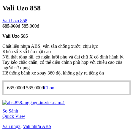
chọn
Vali Uzo 858
có
thể
Vali Uzo 858
được
Giá
Giá
685,000
₫
585,000
₫
chọn
gốc
hiện
trên
Vali Uzo 585
là:
tại
trang
685,000₫.
là:
sản
Chất liệu nhựa ABS, vân sần chống xước, chịu lực
585,000₫.
phẩm
Khóa số 3 số bảo mật cao
Nội thất rộng rãi, có ngăn lưới phụ và đai chữ X cố định hành lý.
Tay kéo chắc chắn, có thể điều chỉnh phù hợp với chiều cao của
người sử dụng
Hệ thống bánh xe xoay 360 độ, không gây ra tiếng ồn
Giá
Giá
Sản
685,000
₫
585,000
₫
Chọn
gốc
hiện
phẩm
là:
tại
này
685,000₫.
là:
có
585,000₫.
nhiều
So Sánh
biến
Quick View
thể.
Các
Vali nhựa
,
Vali nhựa ABS
tùy