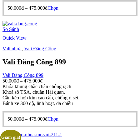
từ
Khoảng
Sản
50,000
₫
–
475,000
₫
Chọn
50,000₫
giá:
phẩm
đến
từ
này
475,000₫
50,000₫
có
So Sánh
đến
nhiều
475,000₫
biến
Quick View
thể.
Các
Vali nhựa
,
Vali Đăng Công
tùy
chọn
Vali Đăng Công 899
có
thể
Vali Đăng Công 899
được
Khoảng
50,000
₫
–
475,000
₫
chọn
giá:
Khóa khung chắc chắn chống rạch
trên
từ
Khoá số TSA, chuẩn Hải quan.
trang
50,000₫
Cần kéo hợp kim cao cấp, chống rỉ sét.
sản
đến
Bánh xe 360 độ, linh hoạt, đa chiều
phẩm
475,000₫
Khoảng
Sản
50,000
₫
–
475,000
₫
Chọn
giá:
phẩm
từ
này
50,000₫
có
Giảm giá!
Giảm giá!