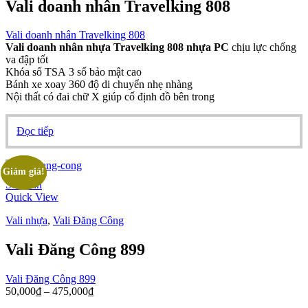
Vali doanh nhân Travelking 808
Vali doanh nhân Travelking 808
Vali doanh nhân nhựa Travelking 808 nhựa PC
chịu lực chống
va đập tốt
Khóa số TSA 3 số bảo mật cao
Bánh xe xoay 360 độ di chuyển nhẹ nhàng
Nội thất có đai chữ X giúp cố định đồ bên trong
Đọc tiếp
Giảm giá!
Giảm giá!
So Sánh
Quick View
Vali nhựa
,
Vali Đăng Công
Vali Đăng Công 899
Vali Đăng Công 899
Khoảng
50,000
₫
–
475,000
₫
giá: