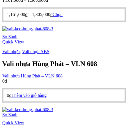
1,161,000
₫
–
1,305,000
₫
chọn
giá:
trên
từ
trang
Khoảng
Sản
1,161,000
₫
–
1,305,000
₫
Chọn
1,161,000₫
sản
giá:
phẩm
đến
phẩm
từ
này
1,305,000₫
1,161,000₫
có
đến
nhiều
So Sánh
1,305,000₫
biến
Quick View
thể.
Các
Vali nhựa
,
Vali nhựa ABS
tùy
chọn
Vali nhựa Hùng Phát – VLN 608
có
thể
Vali nhựa Hùng Phát – VLN 608
được
0
₫
chọn
trên
trang
0
₫
Thêm vào giỏ hàng
sản
phẩm
So Sánh
Quick View