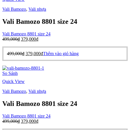
Vali Bamozo
,
Vali nhựa
Vali Bamozo 8801 size 24
Vali Bamozo 8801 size 24
Giá
Giá
499,000
₫
379,000
₫
gốc
hiện
là:
tại
Giá
Giá
499,000
₫
379,000
₫
Thêm vào giỏ hàng
499,000₫.
là:
gốc
hiện
379,000₫.
là:
tại
499,000₫.
là:
So Sánh
379,000₫.
Quick View
Vali Bamozo
,
Vali nhựa
Vali Bamozo 8801 size 24
Vali Bamozo 8801 size 24
Giá
Giá
499,000
₫
379,000
₫
gốc
hiện