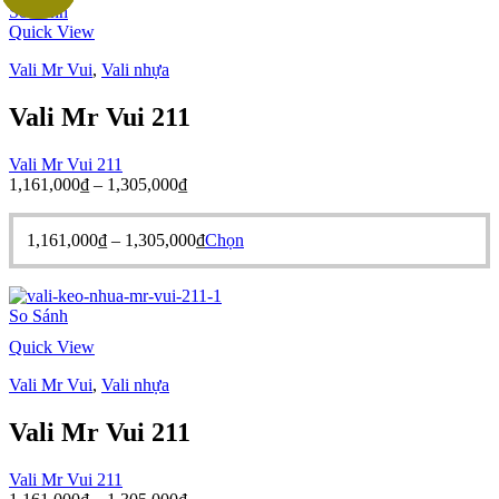
đến
nhiều
So Sánh
475,000₫
biến
Quick View
thể.
Các
Vali Mr Vui
,
Vali nhựa
tùy
chọn
Vali Mr Vui 211
có
thể
Vali Mr Vui 211
được
Khoảng
1,161,000
₫
–
1,305,000
₫
chọn
giá:
trên
từ
trang
Khoảng
Sản
1,161,000
₫
–
1,305,000
₫
Chọn
1,161,000₫
sản
giá:
phẩm
đến
phẩm
từ
này
1,305,000₫
1,161,000₫
có
So Sánh
đến
nhiều
1,305,000₫
biến
Quick View
thể.
Các
Vali Mr Vui
,
Vali nhựa
tùy
chọn
Vali Mr Vui 211
có
thể
Vali Mr Vui 211
được
Khoảng