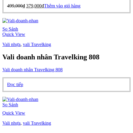
là:
tại
Giá
Giá
499,000
₫
379,000
₫
Thêm vào giỏ hàng
499,000₫.
là:
gốc
hiện
379,000₫.
là:
tại
499,000₫.
là:
379,000₫.
So Sánh
Quick View
Vali nhựa
,
vali Travelking
Vali doanh nhân Travelking 808
Vali doanh nhân Travelking 808
Đọc tiếp
So Sánh
Quick View
Vali nhựa
,
vali Travelking