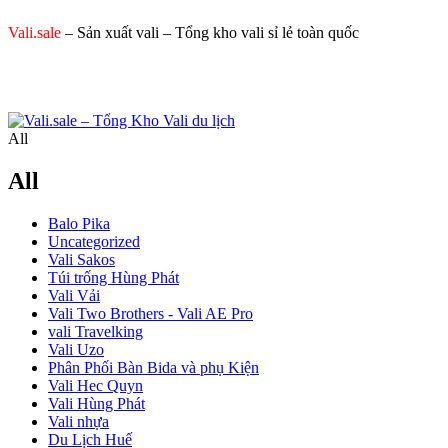
Vali.sale
– Sản xuất vali – Tổng kho vali sỉ lẻ toàn quốc
All
All
Balo Pika
Uncategorized
Vali Sakos
Túi trống Hùng Phát
Vali Vải
Vali Two Brothers - Vali AE Pro
vali Travelking
Vali Uzo
Phân Phối Bàn Bida và phụ Kiện
Vali Hec Quyn
Vali Hùng Phát
Vali nhựa
Du Lịch Huế