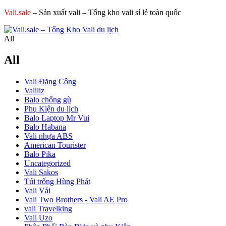
Vali.sale
– Sản xuất vali – Tổng kho vali sỉ lẻ toàn quốc
All
All
Vali Đăng Công
Valiliz
Balo chống gù
Phụ Kiện du lịch
Balo Laptop Mr Vui
Balo Habana
Vali nhựa ABS
American Tourister
Balo Pika
Uncategorized
Vali Sakos
Túi trống Hùng Phát
Vali Vải
Vali Two Brothers - Vali AE Pro
vali Travelking
Vali Uzo