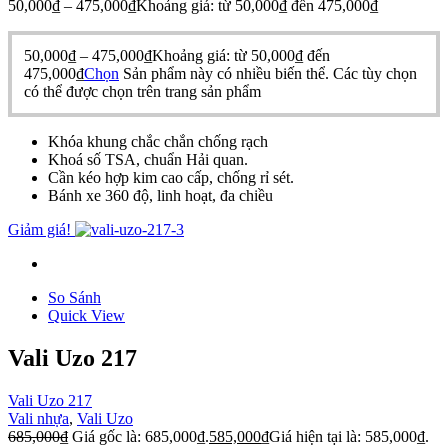
50,000
₫
–
475,000
₫
Khoảng giá: từ 50,000₫ đến 475,000₫
50,000
₫
–
475,000
₫
Khoảng giá: từ 50,000₫ đến
475,000₫
Chọn
Sản phẩm này có nhiều biến thể. Các tùy chọn
có thể được chọn trên trang sản phẩm
Khóa khung chắc chắn chống rạch
Khoá số TSA, chuẩn Hải quan.
Cần kéo hợp kim cao cấp, chống rỉ sét.
Bánh xe 360 độ, linh hoạt, đa chiều
Giảm giá!
So Sánh
Quick View
Vali Uzo 217
Vali Uzo 217
Vali nhựa
,
Vali Uzo
685,000
₫
Giá gốc là: 685,000₫.
585,000
₫
Giá hiện tại là: 585,000₫.