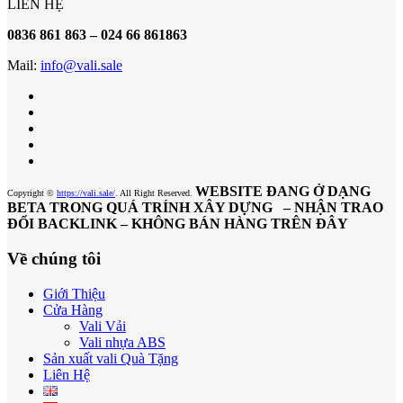
LIÊN HỆ
0836 861 863 – 024 66 861863
Mail:
info@vali.sale
WEBSITE ĐANG Ở DẠNG
Copyright ©
https://vali.sale/
. All Right Reserved.
BETA TRONG QUÁ TRÍNH XÂY DỰNG – NHẬN TRAO
ĐỔI BACKLINK – KHÔNG BÁN HÀNG TRÊN ĐÂY
Về chúng tôi
Giới Thiệu
Cửa Hàng
Vali Vải
Vali nhựa ABS
Sản xuất vali Quà Tặng
Liên Hệ