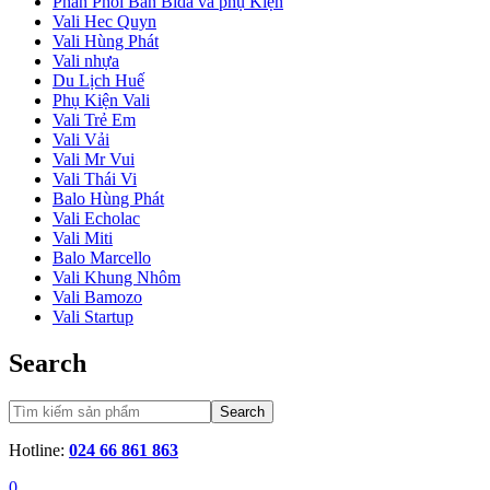
Phân Phối Bàn Bida và phụ Kiện
Vali Hec Quyn
Vali Hùng Phát
Vali nhựa
Du Lịch Huế
Phụ Kiện Vali
Vali Trẻ Em
Vali Vải
Vali Mr Vui
Vali Thái Vi
Balo Hùng Phát
Vali Echolac
Vali Miti
Balo Marcello
Vali Khung Nhôm
Vali Bamozo
Vali Startup
Search
Search
Hotline:
024 66 861 863
0