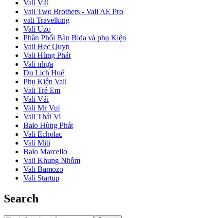
Vali Vải
Vali Two Brothers - Vali AE Pro
vali Travelking
Vali Uzo
Phân Phối Bàn Bida và phụ Kiện
Vali Hec Quyn
Vali Hùng Phát
Vali nhựa
Du Lịch Huế
Phụ Kiện Vali
Vali Trẻ Em
Vali Vải
Vali Mr Vui
Vali Thái Vi
Balo Hùng Phát
Vali Echolac
Vali Miti
Balo Marcello
Vali Khung Nhôm
Vali Bamozo
Vali Startup
Search