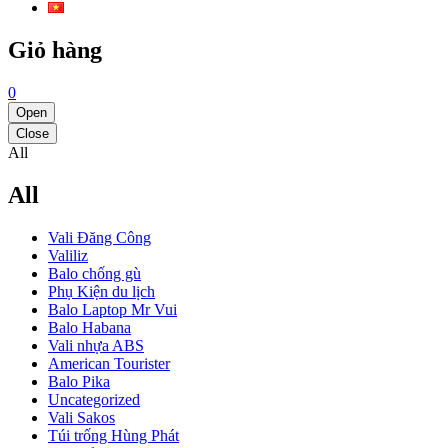
Giỏ hàng
0
Open
Close
All
All
Vali Đăng Công
Valiliz
Balo chống gù
Phụ Kiện du lịch
Balo Laptop Mr Vui
Balo Habana
Vali nhựa ABS
American Tourister
Balo Pika
Uncategorized
Vali Sakos
Túi trống Hùng Phát