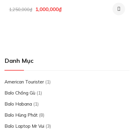
Giá
Giá
1,000,000
₫
1,250,000
₫
gốc
hiện
là:
tại
1,250,000₫.
là:
1,000,000₫.
Danh Mục
American Tourister
(1)
Balo Chống Gù
(1)
Balo Habana
(1)
Balo Hùng Phát
(8)
Balo Laptop Mr Vui
(3)