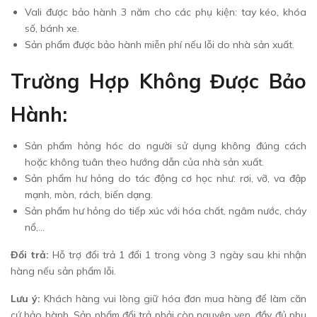
Vali được bảo hành 3 năm cho các phụ kiện: tay kéo, khóa
số, bánh xe.
Sản phẩm được bảo hành miễn phí nếu lỗi do nhà sản xuất.
Trường Hợp Không Được Bảo
Hành:
Sản phẩm hỏng hóc do người sử dụng không đúng cách
hoặc không tuân theo hướng dẫn của nhà sản xuất.
Sản phẩm hư hỏng do tác động cơ học như: rơi, vỡ, va đập
mạnh, mòn, rách, biến dạng.
Sản phẩm hư hỏng do tiếp xúc với hóa chất, ngâm nước, cháy
nổ,…
Đổi trả:
Hỗ trợ đổi trả 1 đổi 1 trong vòng 3 ngày sau khi nhận
hàng nếu sản phẩm lỗi.
Lưu ý:
Khách hàng vui lòng giữ hóa đơn mua hàng để làm căn
cứ bảo hành. Sản phẩm đổi trả phải còn nguyên vẹn, đầy đủ phụ