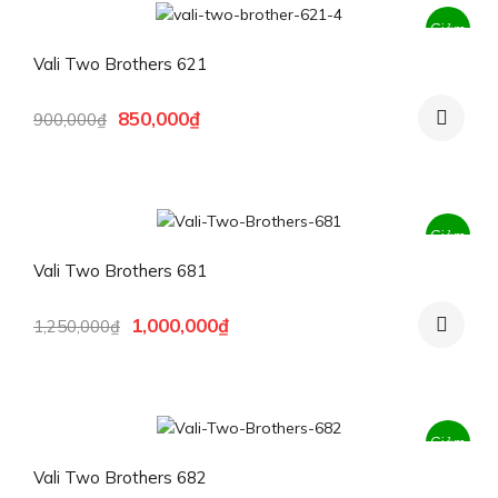
Giảm
Vali Two Brothers 621
giá!
Giá
Giá
850,000
₫
900,000
₫
gốc
hiện
là:
tại
900,000₫.
là:
850,000₫.
Giảm
Vali Two Brothers 681
giá!
Giá
Giá
1,000,000
₫
1,250,000
₫
gốc
hiện
là:
tại
1,250,000₫.
là:
1,000,000₫.
Giảm
Vali Two Brothers 682
giá!