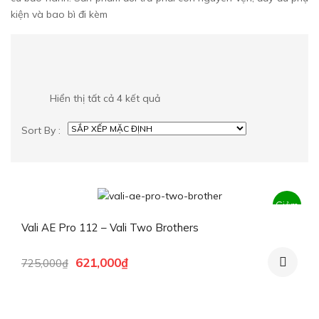
kiện và bao bì đi kèm
Hiển thị tất cả 4 kết quả
Sort By :
Giảm
Vali AE Pro 112 – Vali Two Brothers
giá!
Giá
Giá
621,000
₫
725,000
₫
gốc
hiện
là:
tại
725,000₫.
là:
621,000₫.