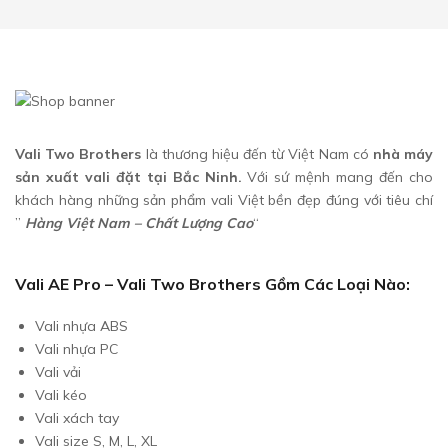
Vali Two Brothers
là thương hiệu đến từ Việt Nam có
nhà máy
sản xuất vali đặt tại Bắc Ninh.
Với sứ mệnh mang đến cho
khách hàng những sản phẩm vali Việt bền đẹp đúng với tiêu chí
”
Hàng Việt Nam – Chất Lượng Cao
“
Vali AE Pro – Vali Two Brother
S Gồm Các Loại Nào:
Vali nhựa ABS
Vali nhựa PC
Vali vải
Vali kéo
Vali xách tay
Vali size S, M, L, XL