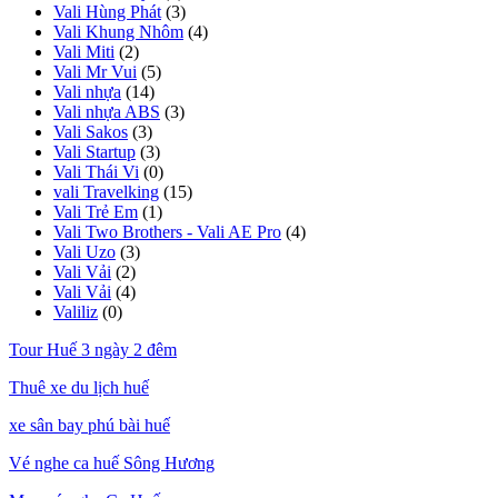
Vali Hùng Phát
(3)
Vali Khung Nhôm
(4)
Vali Miti
(2)
Vali Mr Vui
(5)
Vali nhựa
(14)
Vali nhựa ABS
(3)
Vali Sakos
(3)
Vali Startup
(3)
Vali Thái Vi
(0)
vali Travelking
(15)
Vali Trẻ Em
(1)
Vali Two Brothers - Vali AE Pro
(4)
Vali Uzo
(3)
Vali Vải
(2)
Vali Vải
(4)
Valiliz
(0)
Tour Huế 3 ngày 2 đêm
Thuê xe du lịch huế
xe sân bay phú bài huế
Vé nghe ca huế Sông Hương