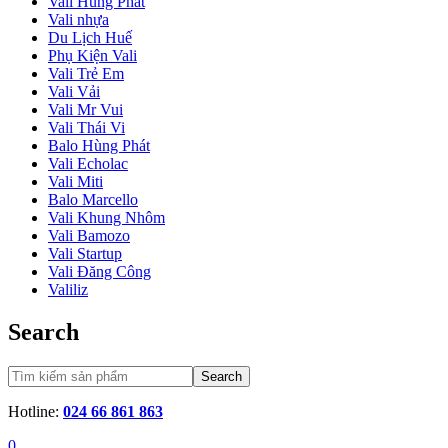
Vali Hùng Phát
Vali nhựa
Du Lịch Huế
Phụ Kiện Vali
Vali Trẻ Em
Vali Vải
Vali Mr Vui
Vali Thái Vi
Balo Hùng Phát
Vali Echolac
Vali Miti
Balo Marcello
Vali Khung Nhôm
Vali Bamozo
Vali Startup
Vali Đăng Công
Valiliz
Search
Search
Hotline:
024 66 861 863
0