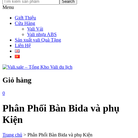
Search
Menu
Giới Thiệu
Cửa Hàng
Vali Vải
Vali nhựa ABS
Sản xuất vali Quà Tặng
Liên Hệ
Giỏ hàng
0
Phân Phối Bàn Bida và phụ
Kiện
Trang chủ
>
Phân Phối Bàn Bida và phụ Kiện