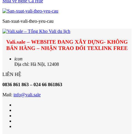
Mua vé nghe Ca Huế
San-xuat-vali-theo-yeu-cau
Vali.sale – WEBSITE ĐANG XÂY DỰNG- KHÔNG
BÁN HÀNG – NHẬN TRAO ĐỔI TEXLINK FREE
icon
Địa chỉ: Hà Nội, 12408
LIÊN HỆ
0836 861 863 – 024 66 861863
Mail:
info@vali.sale