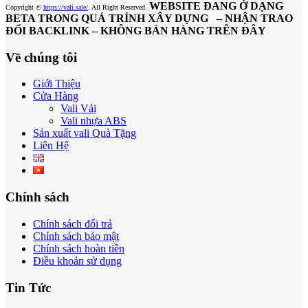
WEBSITE ĐANG Ở DẠNG
Copyright ©
https://vali.sale/
. All Right Reserved.
BETA TRONG QUÁ TRÍNH XÂY DỰNG – NHẬN TRAO
ĐỔI BACKLINK – KHÔNG BÁN HÀNG TRÊN ĐÂY
Về chúng tôi
Giới Thiệu
Cửa Hàng
Vali Vải
Vali nhựa ABS
Sản xuất vali Quà Tặng
Liên Hệ
Chính sách
Chính sách đổi trả
Chính sách bảo mật
Chính sách hoàn tiền
Điều khoản sử dụng
Tin Tức