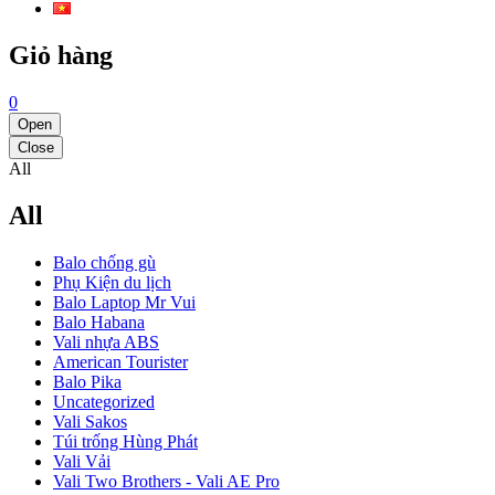
Giỏ hàng
0
Open
Close
All
All
Balo chống gù
Phụ Kiện du lịch
Balo Laptop Mr Vui
Balo Habana
Vali nhựa ABS
American Tourister
Balo Pika
Uncategorized
Vali Sakos
Túi trống Hùng Phát
Vali Vải
Vali Two Brothers - Vali AE Pro