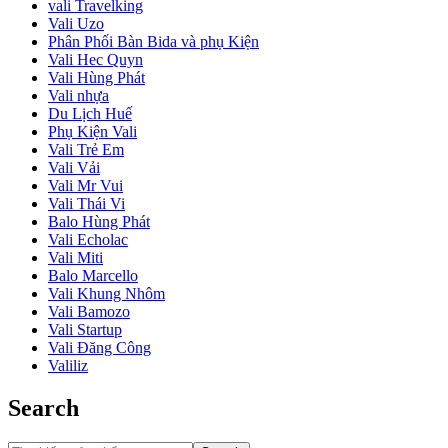
vali Travelking
Vali Uzo
Phân Phối Bàn Bida và phụ Kiện
Vali Hec Quyn
Vali Hùng Phát
Vali nhựa
Du Lịch Huế
Phụ Kiện Vali
Vali Trẻ Em
Vali Vải
Vali Mr Vui
Vali Thái Vi
Balo Hùng Phát
Vali Echolac
Vali Miti
Balo Marcello
Vali Khung Nhôm
Vali Bamozo
Vali Startup
Vali Đăng Công
Valiliz
Search