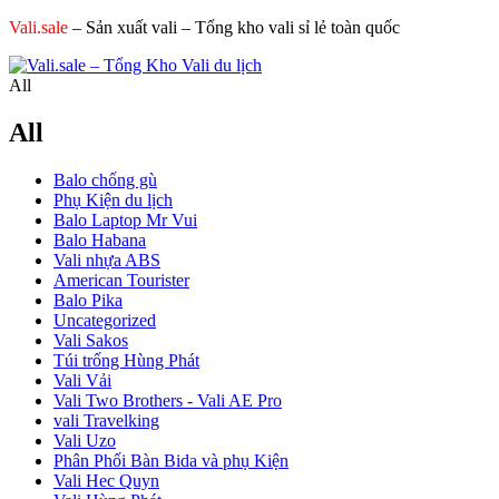
Vali.sale
– Sản xuất vali – Tổng kho vali sỉ lẻ toàn quốc
All
All
Balo chống gù
Phụ Kiện du lịch
Balo Laptop Mr Vui
Balo Habana
Vali nhựa ABS
American Tourister
Balo Pika
Uncategorized
Vali Sakos
Túi trống Hùng Phát
Vali Vải
Vali Two Brothers - Vali AE Pro
vali Travelking
Vali Uzo
Phân Phối Bàn Bida và phụ Kiện
Vali Hec Quyn