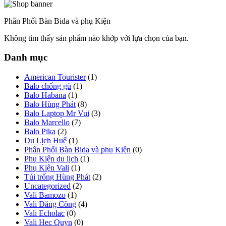
Phân Phối Bàn Bida và phụ Kiện
Không tìm thấy sản phẩm nào khớp với lựa chọn của bạn.
Danh mục
American Tourister
(1)
Balo chống gù
(1)
Balo Habana
(1)
Balo Hùng Phát
(8)
Balo Laptop Mr Vui
(3)
Balo Marcello
(7)
Balo Pika
(2)
Du Lịch Huế
(1)
Phân Phối Bàn Bida và phụ Kiện
(0)
Phụ Kiện du lịch
(1)
Phụ Kiện Vali
(1)
Túi trống Hùng Phát
(2)
Uncategorized
(2)
Vali Bamozo
(1)
Vali Đăng Công
(4)
Vali Echolac
(0)
Vali Hec Quyn
(0)