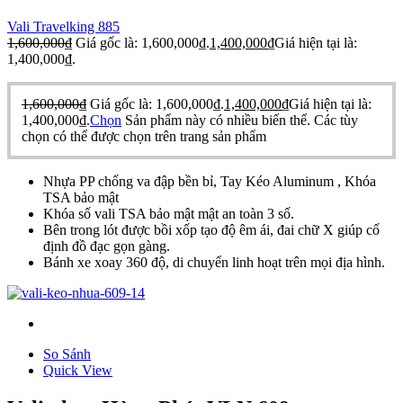
Vali Travelking 885
1,600,000
₫
Giá gốc là: 1,600,000₫.
1,400,000
₫
Giá hiện tại là:
1,400,000₫.
1,600,000
₫
Giá gốc là: 1,600,000₫.
1,400,000
₫
Giá hiện tại là:
1,400,000₫.
Chọn
Sản phẩm này có nhiều biến thể. Các tùy
chọn có thể được chọn trên trang sản phẩm
Nhựa PP chống va đập bền bỉ, Tay Kéo Aluminum , Khóa
TSA bảo mật
Khóa số vali TSA bảo mật mật an toàn 3 số.
Bên trong lót được bồi xốp tạo độ êm ái, đai chữ X giúp cố
định đồ đạc gọn gàng.
Bánh xe xoay 360 độ, di chuyển linh hoạt trên mọi địa hình.
So Sánh
Quick View