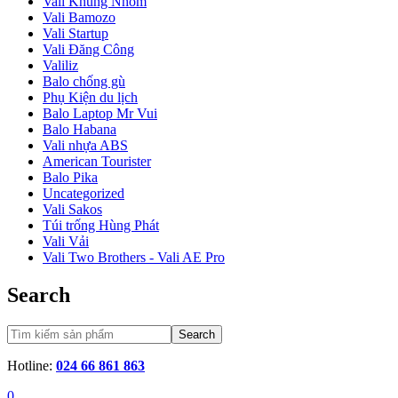
Vali Khung Nhôm
Vali Bamozo
Vali Startup
Vali Đăng Công
Valiliz
Balo chống gù
Phụ Kiện du lịch
Balo Laptop Mr Vui
Balo Habana
Vali nhựa ABS
American Tourister
Balo Pika
Uncategorized
Vali Sakos
Túi trống Hùng Phát
Vali Vải
Vali Two Brothers - Vali AE Pro
Search
Search
Hotline:
024 66 861 863
0