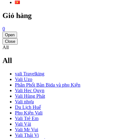
Giỏ hàng
0
Open
Close
All
All
vali Travelking
Vali Uzo
Phân Phối Bàn Bida và phụ Kiện
Vali Hec Quyn
Vali Hùng Phát
Vali nhựa
Du Lịch Huế
Phụ Kiện Vali
Vali Trẻ Em
Vali Vải
Vali Mr Vui
Vali Thái Vi