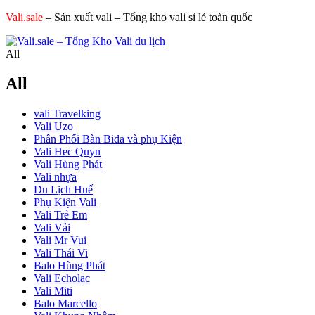
Vali.sale
– Sản xuất vali – Tổng kho vali sỉ lẻ toàn quốc
All
All
vali Travelking
Vali Uzo
Phân Phối Bàn Bida và phụ Kiện
Vali Hec Quyn
Vali Hùng Phát
Vali nhựa
Du Lịch Huế
Phụ Kiện Vali
Vali Trẻ Em
Vali Vải
Vali Mr Vui
Vali Thái Vi
Balo Hùng Phát
Vali Echolac
Vali Miti
Balo Marcello