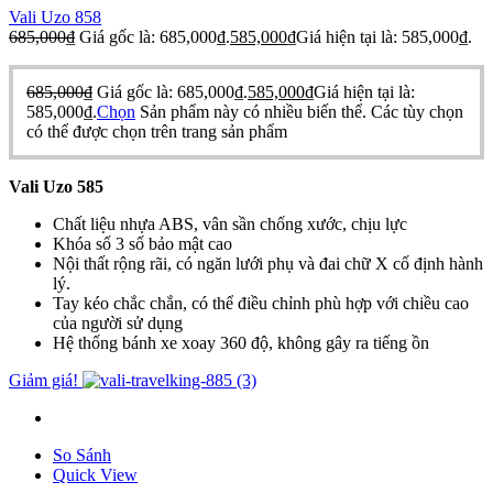
Vali Uzo 858
685,000
₫
Giá gốc là: 685,000₫.
585,000
₫
Giá hiện tại là: 585,000₫.
685,000
₫
Giá gốc là: 685,000₫.
585,000
₫
Giá hiện tại là:
585,000₫.
Chọn
Sản phẩm này có nhiều biến thể. Các tùy chọn
có thể được chọn trên trang sản phẩm
Vali Uzo 585
Chất liệu nhựa ABS, vân sần chống xước, chịu lực
Khóa số 3 số bảo mật cao
Nội thất rộng rãi, có ngăn lưới phụ và đai chữ X cố định hành
lý.
Tay kéo chắc chắn, có thể điều chỉnh phù hợp với chiều cao
của người sử dụng
Hệ thống bánh xe xoay 360 độ, không gây ra tiếng ồn
Giảm giá!
So Sánh
Quick View