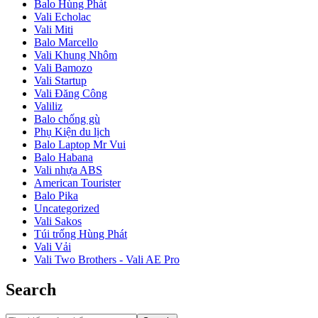
Balo Hùng Phát
Vali Echolac
Vali Miti
Balo Marcello
Vali Khung Nhôm
Vali Bamozo
Vali Startup
Vali Đăng Công
Valiliz
Balo chống gù
Phụ Kiện du lịch
Balo Laptop Mr Vui
Balo Habana
Vali nhựa ABS
American Tourister
Balo Pika
Uncategorized
Vali Sakos
Túi trống Hùng Phát
Vali Vải
Vali Two Brothers - Vali AE Pro
Search