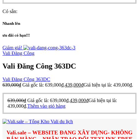
Có sẵn:
Nhanh lên
ưu đãi có hạn!!!
Giảm giá!
Vali Đăng Công
Vali Đăng Công 363DC
Vali Đăng Công 363DC
639,000
₫
Giá gốc là: 639,000₫.
439,000
₫
Giá hiện tại là: 439,000₫.
639,000
₫
Giá gốc là: 639,000₫.
439,000
₫
Giá hiện tại là:
439,000₫.
Thêm vào giỏ hàng
Vali.sale – WEBSITE ĐANG XÂY DỰNG- KHÔNG