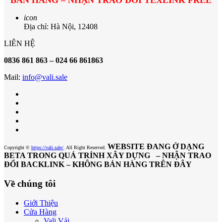
BÁN HÀNG – NHẬN TRAO ĐỔI TEXLINK FREE
icon
Địa chỉ: Hà Nội, 12408
LIÊN HỆ
0836 861 863 – 024 66 861863
Mail:
info@vali.sale
WEBSITE ĐANG Ở DẠNG
Copyright ©
https://vali.sale/
. All Right Reserved.
BETA TRONG QUÁ TRÍNH XÂY DỰNG – NHẬN TRAO
ĐỔI BACKLINK – KHÔNG BÁN HÀNG TRÊN ĐÂY
Về chúng tôi
Giới Thiệu
Cửa Hàng
Vali Vải