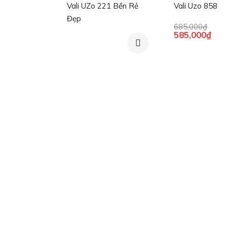
Vali UZo 221 Bền Rẻ
Vali Uzo 858
Đẹp
685,000
₫
Giá
Giá
585,000
₫
gốc
hiệ
là:
tại
685,000₫.
là:
585