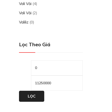
Vali Vải
(4)
Vali Vải
(2)
Valiliz
(0)
Lọc Theo Giá
Giá
Giá
tối
tối
thiểu
đa
LỌC