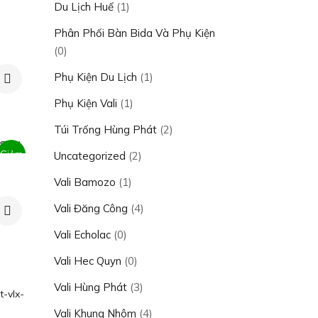
Du Lịch Huế
(1)
Phân Phối Bàn Bida Và Phụ Kiện
(0)
Phụ Kiện Du Lịch
(1)
Phụ Kiện Vali
(1)
Túi Trống Hùng Phát
(2)
Giảm
Uncategorized
(2)
Vali Bamozo
(1)
giá!
Vali Đăng Công
(4)
Vali Echolac
(0)
Vali Hec Quyn
(0)
,000₫.
Vali Hùng Phát
(3)
Vali Khung Nhôm
(4)