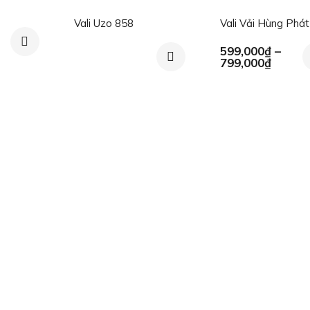
giá!
Vali Uzo 858
Vali Vải Hùng Phá
599,000
₫
–
n
Khoản
799,000
₫
giá:
từ
,000₫.
599,00
đến
799,00