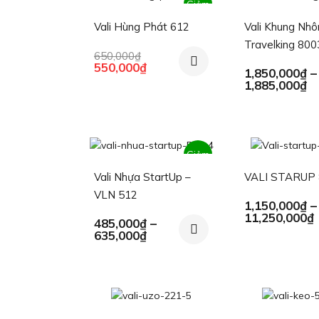
Giảm
Vali Hùng Phát 612
Vali Khung Nh
giá!
Travelking 800
650,000
₫
Giá
Giá
550,000
₫
1,850,000
₫
–
gốc
hiện
K
1,885,000
₫
là:
tại
gi
650,000₫.
là:
t
550,000₫.
1,
đ
1,
Giảm
Vali Nhựa StartUp –
VALI STARUP
giá!
VLN 512
1,150,000
₫
–
11,250,000
₫
485,000
₫
–
g
Khoảng
635,000
₫
giá:
từ
485,000₫
đến
635,000₫