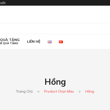
quốc
I QUÀ TẶNG
LIÊN HỆ
2B QUÀ TẶNG
I QUÀ TẶNG
LIÊN HỆ
2B QUÀ TẶNG
Hồng
Trang Chủ
>
Product Chọn Màu
>
Hồng