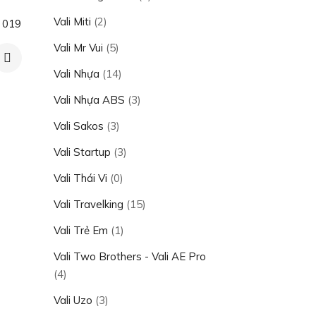
Vali Miti
(2)
t 019
Vali Mr Vui
(5)
g
Vali Nhựa
(14)
0₫
Vali Nhựa ABS
(3)
0₫
Vali Sakos
(3)
Vali Startup
(3)
Vali Thái Vi
(0)
Vali Travelking
(15)
Vali Trẻ Em
(1)
Vali Two Brothers - Vali AE Pro
(4)
Vali Uzo
(3)