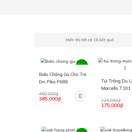
Hiển thị tất cả 16 kết quả
Giảm
Balo Chống Gù Cho Trẻ
giá!
Túi Trống Du L
Em Pika P688
Marcello T101
450,000
₫
Giá
Giá
385,000
₫
225,000
₫
gốc
hiện
Giá
Giá
175,000
₫
là:
tại
gốc
hiệ
450,000₫.
là:
là:
tại
385,000₫.
225,000₫.
là:
175