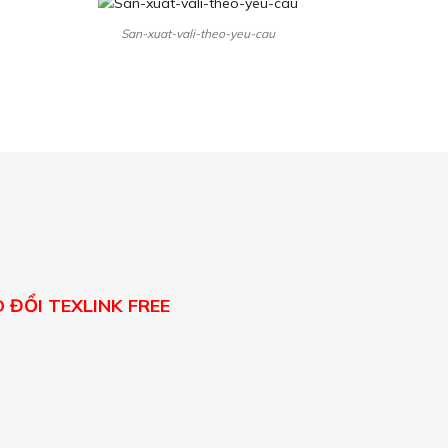
San-xuat-vali-theo-yeu-cau
 ĐỔI TEXLINK FREE