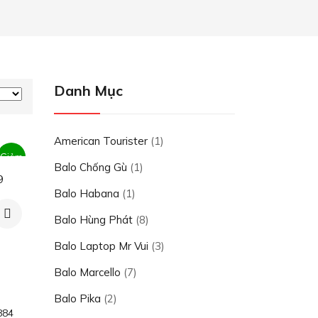
Danh Mục
American Tourister
(1)
Giảm
Balo Chống Gù
(1)
9
giá!
Balo Habana
(1)
g
Balo Hùng Phát
(8)
Balo Laptop Mr Vui
(3)
₫
Balo Marcello
(7)
0₫
Balo Pika
(2)