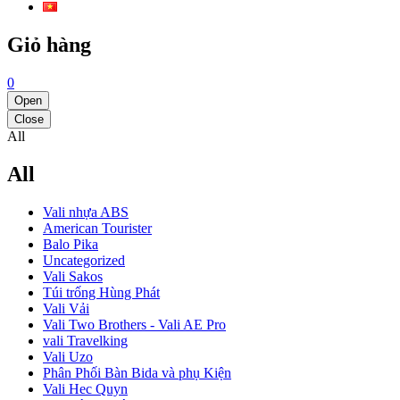
Giỏ hàng
0
Open
Close
All
All
Vali nhựa ABS
American Tourister
Balo Pika
Uncategorized
Vali Sakos
Túi trống Hùng Phát
Vali Vải
Vali Two Brothers - Vali AE Pro
vali Travelking
Vali Uzo
Phân Phối Bàn Bida và phụ Kiện
Vali Hec Quyn