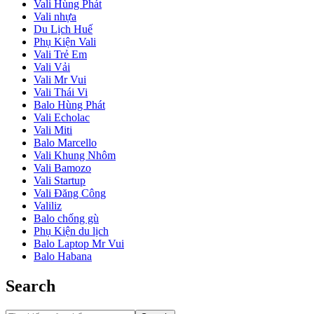
Vali Hùng Phát
Vali nhựa
Du Lịch Huế
Phụ Kiện Vali
Vali Trẻ Em
Vali Vải
Vali Mr Vui
Vali Thái Vi
Balo Hùng Phát
Vali Echolac
Vali Miti
Balo Marcello
Vali Khung Nhôm
Vali Bamozo
Vali Startup
Vali Đăng Công
Valiliz
Balo chống gù
Phụ Kiện du lịch
Balo Laptop Mr Vui
Balo Habana
Search