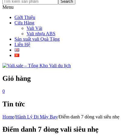
Search
Menu
Giới Thiệu
Cửa Hàng
Vali Vải
Vali nhựa ABS
Sản xuất vali Quà Tặng
Liên Hệ
Giỏ hàng
0
Tin tức
Home
/
Hành Lý Đi Máy Bay
/
Điểm danh 7 dòng vali siêu nhẹ
Điểm danh 7 dòng vali siêu nhẹ