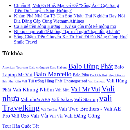
Chuẩn Bị Vali Đi Huế: Mặc Gì Để “Sống Ảo” Cực Sang
Trên Du Thuyền Sông Hương?
Khám Phá Nhà Ga T3 Tân Sơn Nhất: Trải Nghiệm Bay Nội
Địa Đẳng Cấp Cùng Vietnam Airlines
Ca Huế trên sông Hương – Ký sự của một kẻ mộng mơ
Bí kíp chọn vali để không “lạc mất người bạn đồng hành”
Sống Chậm Trên Chuyến Xe Từ Huế Đi Đà Nẵng Cùng Huế
Smile Travel
Từ khóa
Balo Hùng Phát
Balo
American Tourister
Balo chống gù
Balo Habana
Balo Marcello
Laptop Mr Vui
Balo Pika
Du Lịch Huế
Phụ Kiện du
Vali Hùng
Túi trống Hùng Phát
Uncategorized
lịch
Phụ Kiện Vali
Vali Bamozo
Vali
Vali Mr Vui
Vali Khung Nhôm
Phát
Vali Miti
nhựa
vali
Vali nhựa ABS
Vali Sakos
Vali Startup
Travelking
Vali Two Brothers - Vali AE
Vali Trẻ Em
Pro
Vali Vải
Vali Đăng Công
Vali Uzo
Vali Vải
Tour Hàn Quốc Tết