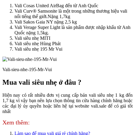
Vali Cosas United AirBag đến từ Anh Quốc
Vali Curv® Samsonite là một trong những thương hiệu vali
nổi tiếng thế giới.Nặng 1,7kg
Vali Sakos Gaia NY nặng 2,5 kg
Vali Verage Super Light là sản phẩm được nhập khẩu từ Anh
Quốc nặng 1,5kg.
Vali siêu nhẹ MITI
Vali siêu nhẹ Hùng Phát
Vali siêu nhẹ 195 Mr Vui
Vali-sieu-nhe-195-Mr-Vui
Mua vali siêu nhẹ ở đâu ?
Hiện nay có rất nhiều đơn vị cung cấp bán vali siêu nhẹ 1 kg đến
1,7 kg vì vậy bạn nên lựa chọn thông tin cửa hàng chính hãng hoặc
các đại lý ủy quyền hoặc liên hệ tại website vali.sale đế có giá tốt
nhất
Xem thêm:
Làm sao để mua vali giá rẻ chính hãng?