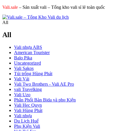
Vali.sale
– Sản xuất vali – Tổng kho vali sỉ lẻ toàn quốc
All
All
Vali nhựa ABS
American Tourister
Balo Pika
Uncategorized
Vali Sakos
Túi trống Hùng Phát
Vali Vải
Vali Two Brothers - Vali AE Pro
vali Travelking
Vali Uzo
Phân Phối Bàn Bida và phụ Kiện
Vali Hec Quyn
Vali Hùng Phát
Vali nhựa
Du Lịch Huế
Phụ Kiện Vali