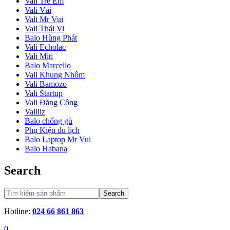
Vali Trẻ Em
Vali Vải
Vali Mr Vui
Vali Thái Vi
Balo Hùng Phát
Vali Echolac
Vali Miti
Balo Marcello
Vali Khung Nhôm
Vali Bamozo
Vali Startup
Vali Đăng Công
Valiliz
Balo chống gù
Phụ Kiện du lịch
Balo Laptop Mr Vui
Balo Habana
Search
Search
Hotline:
024 66 861 863
0