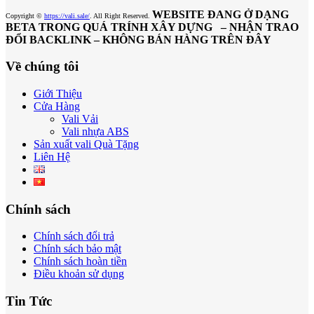
WEBSITE ĐANG Ở DẠNG
Copyright ©
https://vali.sale/
. All Right Reserved.
BETA TRONG QUÁ TRÍNH XÂY DỰNG – NHẬN TRAO
ĐỔI BACKLINK – KHÔNG BÁN HÀNG TRÊN ĐÂY
Về chúng tôi
Giới Thiệu
Cửa Hàng
Vali Vải
Vali nhựa ABS
Sản xuất vali Quà Tặng
Liên Hệ
Chính sách
Chính sách đổi trả
Chính sách bảo mật
Chính sách hoàn tiền
Điều khoản sử dụng
Tin Tức