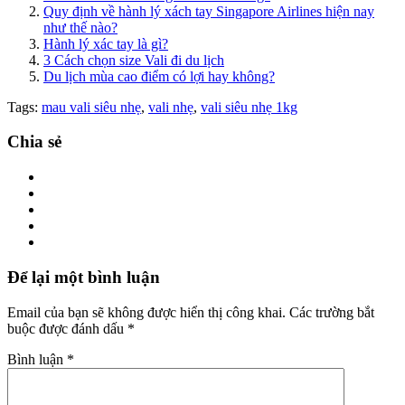
Quy định về hành lý xách tay Singapore Airlines hiện nay
như thế nào?
Hành lý xác tay là gì?
3 Cách chọn size Vali đi du lịch
Du lịch mùa cao điểm có lợi hay không?
Tags:
mau vali siêu nhẹ
,
vali nhẹ
,
vali siêu nhẹ 1kg
Chia sẻ
Để lại một bình luận
Email của bạn sẽ không được hiển thị công khai.
Các trường bắt
buộc được đánh dấu
*
Bình luận
*