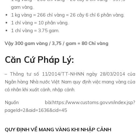
gam vàng.
1 kg vàng = 266 chỉ vàng = 26 cây 6 chỉ 6 phân vàng.
1 chỉ vàng = 10 phân vàng.
1 chỉ vàng = 3.75 gam.
Vậy 300 gam vàng / 3,75 / gam = 80 Chỉ vàng
Căn Cứ Pháp Lý:
– Thông tư số 11/2014/TT-NHNN ngày 28/03/2014 của
Ngân hàng Nhà nước Việt Nam quy định việc mang vàng của
cá nhân khi xuất cảnh, nhập cảnh.
Nguồn bài:https://www.customs.gov.vn/index.jsp?
pageId=2&aid=1636&cid=45
QUY ĐỊNH VỀ MANG VÀNG KHI NHẬP CẢNH