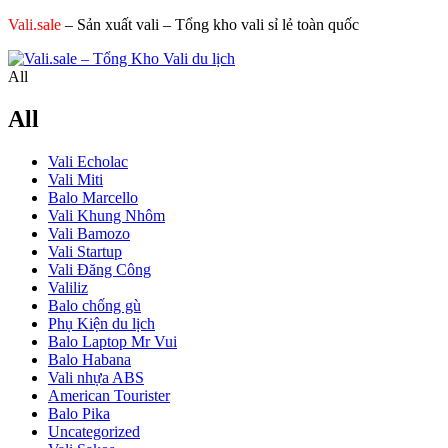
Vali.sale
– Sản xuất vali – Tổng kho vali sỉ lẻ toàn quốc
All
All
Vali Echolac
Vali Miti
Balo Marcello
Vali Khung Nhôm
Vali Bamozo
Vali Startup
Vali Đăng Công
Valiliz
Balo chống gù
Phụ Kiện du lịch
Balo Laptop Mr Vui
Balo Habana
Vali nhựa ABS
American Tourister
Balo Pika
Uncategorized