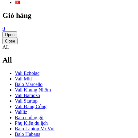
Giỏ hàng
0
Open
Close
All
All
Vali Echolac
Vali Miti
Balo Marcello
Vali Khung Nhôm
Vali Bamozo
Vali Startup
Vali Đăng Công
Valiliz
Balo chống gù
Phụ Kiện du lịch
Balo Laptop Mr Vui
Balo Habana