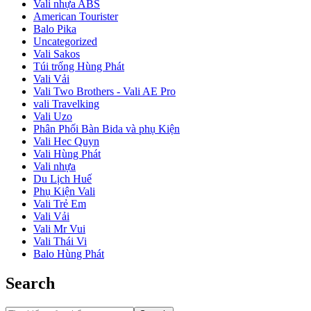
Vali nhựa ABS
American Tourister
Balo Pika
Uncategorized
Vali Sakos
Túi trống Hùng Phát
Vali Vải
Vali Two Brothers - Vali AE Pro
vali Travelking
Vali Uzo
Phân Phối Bàn Bida và phụ Kiện
Vali Hec Quyn
Vali Hùng Phát
Vali nhựa
Du Lịch Huế
Phụ Kiện Vali
Vali Trẻ Em
Vali Vải
Vali Mr Vui
Vali Thái Vi
Balo Hùng Phát
Search