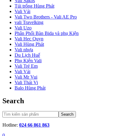
Vali Sakos
Túi trống Hùng Phát
Vali Vải
Vali Two Brothers - Vali AE Pro
vali Travelking
Vali Uzo
Phân Phối Bàn Bida và phụ Kiện
Vali Hec Quyn
Vali Hùng Phát
Vali nhựa
Du Lịch Huế
Phụ Kiện Vali
Vali Trẻ Em
Vali Vải
Vali Mr Vui
Vali Thái Vi
Balo Hùng Phát
Search
Search
Hotline:
024 66 861 863
0