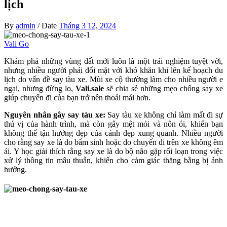
lịch
By
admin
/
Date
Tháng 3 12, 2024
Vali Go
Khám phá những vùng đất mới luôn là một trải nghiệm tuyệt vời,
nhưng nhiều người phải đối mặt với khó khăn khi lên kế hoạch du
lịch do vấn đề say tàu xe. Mùi xe cộ thường làm cho nhiều người e
ngại, nhưng đừng lo,
Vali.sale
sẽ chia sẻ những mẹo chống say xe
giúp chuyến đi của bạn trở nên thoải mái hơn.
Nguyên nhân gây say tàu xe:
Say tàu xe không chỉ làm mất đi sự
thú vị của hành trình, mà còn gây mệt mỏi và nôn ói, khiến bạn
không thể tận hưởng đẹp của cảnh đẹp xung quanh. Nhiều người
cho rằng say xe là do bẩm sinh hoặc do chuyến đi trên xe không êm
ái. Y học giải thích rằng say xe là do bộ não gặp rối loạn trong việc
xử lý thông tin mâu thuẫn, khiến cho cảm giác thăng bằng bị ảnh
hưởng.