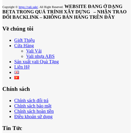
WEBSITE ĐANG Ở DẠNG
Copyright ©
https://vali.sale/
. All Right Reserved.
BETA TRONG QUÁ TRÍNH XÂY DỰNG – NHẬN TRAO
ĐỔI BACKLINK – KHÔNG BÁN HÀNG TRÊN ĐÂY
Về chúng tôi
Giới Thiệu
Cửa Hàng
Vali Vải
Vali nhựa ABS
Sản xuất vali Quà Tặng
Liên Hệ
Chính sách
Chính sách đổi trả
Chính sách bảo mật
Chính sách hoàn tiền
Điều khoản sử dụng
Tin Tức