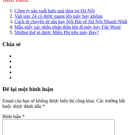
Công ty sản xuất balo quà tặng tại Hà Nội
Vali size 24 có được mang lên máy bay không
Cách di chuyển từ sân bay Nội Bài về Hà Nội Nhanh Nhất
Mẫu giấy xác nhận nhân thân khi đi máy bay File Word
Những thứ gì được Miễn Phí trên máy Bay?
Chia sẻ
Để lại một bình luận
Email của bạn sẽ không được hiển thị công khai.
Các trường bắt
buộc được đánh dấu
*
Bình luận
*