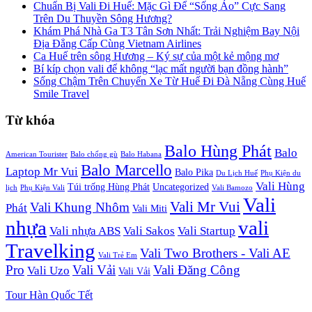
Chuẩn Bị Vali Đi Huế: Mặc Gì Để “Sống Ảo” Cực Sang
Trên Du Thuyền Sông Hương?
Khám Phá Nhà Ga T3 Tân Sơn Nhất: Trải Nghiệm Bay Nội
Địa Đẳng Cấp Cùng Vietnam Airlines
Ca Huế trên sông Hương – Ký sự của một kẻ mộng mơ
Bí kíp chọn vali để không “lạc mất người bạn đồng hành”
Sống Chậm Trên Chuyến Xe Từ Huế Đi Đà Nẵng Cùng Huế
Smile Travel
Từ khóa
Balo Hùng Phát
Balo
American Tourister
Balo chống gù
Balo Habana
Balo Marcello
Laptop Mr Vui
Balo Pika
Du Lịch Huế
Phụ Kiện du
Vali Hùng
Túi trống Hùng Phát
Uncategorized
lịch
Phụ Kiện Vali
Vali Bamozo
Vali
Vali Mr Vui
Vali Khung Nhôm
Phát
Vali Miti
nhựa
vali
Vali nhựa ABS
Vali Sakos
Vali Startup
Travelking
Vali Two Brothers - Vali AE
Vali Trẻ Em
Pro
Vali Vải
Vali Đăng Công
Vali Uzo
Vali Vải
Tour Hàn Quốc Tết