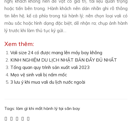
nghị khách không nên để vật có giá trị, tài liệu quan trọng
hoặc tiền bên trong. Hành khách nên dán nhãn ghi rõ thông
tin liên hệ, kể cả phía trong túi hành lý; nên chọn loại vali có
màu sắc hoặc hình dạng đặc biệt, dễ nhận ra; chụp ảnh hành
lý trước khi làm thủ tục ký gửi…
Xem thêm:
Vali size 24 có được mang lên máy bay không
KINH NGHIỆM DU LỊCH NHẬT BẢN ĐẦY ĐỦ NHẤT
Tổng quan quy trình sản xuất vali 2023
Mẹo vệ sinh vali bị nấm mốc
3 lưu ý khi mua vali du lịch nước ngoài
Tags:
làm gì khi mất hành lý tại sân bay