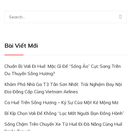
Bài Viết Mới
Chuẩn Bị Vali Đi Huế: Mặc Gì Để “Sống Ảo” Cực Sang Trên
Du Thuyền Sông Hương?
Khám Phá Nhà Ga T3 Tân Sơn Nhất: Trải Nghiệm Bay Nội
Địa Đẳng Cấp Cùng Vietnam Airlines
Ca Huế Trên Sông Hương – Ký Sự Của Một Kẻ Mộng Mơ
Bí Kíp Chọn Vali Để Không “lạc Mất Người Bạn Đồng Hành”
Sống Chậm Trên Chuyến Xe Từ Huế Đi Đà Nẵng Cùng Huế