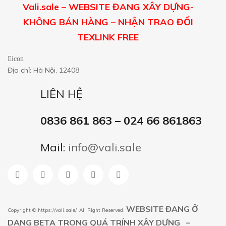
Vali.sale – WEBSITE ĐANG XÂY DỰNG-
KHÔNG BÁN HÀNG – NHẬN TRAO ĐỔI
TEXLINK FREE
icon
Địa chỉ: Hà Nội, 12408
LIÊN HỆ
0836 861 863 – 024 66 861863
Mail:
info@vali.sale
WEBSITE ĐANG Ở
Copyright ©
https://vali.sale/
. All Right Reserved.
DẠNG BETA TRONG QUÁ TRÍNH XÂY DỰNG –