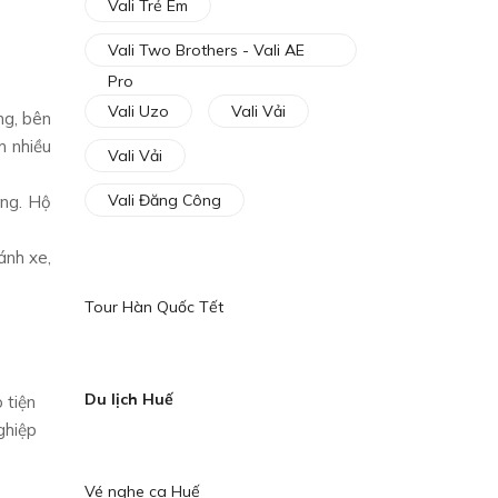
Vali Trẻ Em
Vali Two Brothers - Vali AE
Pro
Vali Uzo
Vali Vải
ng, bên
m nhiều
Vali Vải
Vali Đăng Công
ọng. Hộ
ánh xe,
Tour Hàn Quốc Tết
Du lịch Huế
 tiện
ghiệp
Vé nghe ca Huế