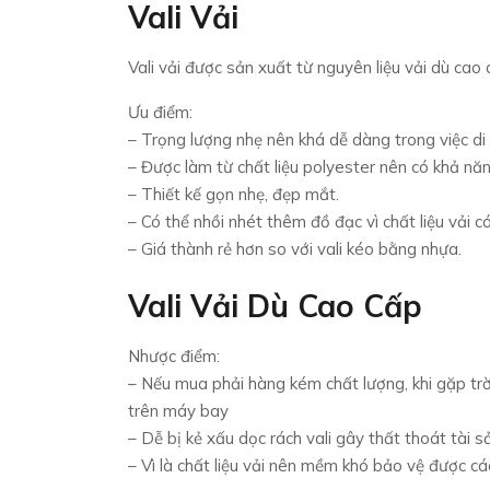
Vali Vải
Vali vải được sản xuất từ nguyên liệu vải dù cao
Ưu điểm:
– Trọng lượng nhẹ nên khá dễ dàng trong việc di
– Được làm từ chất liệu polyester nên có khả n
– Thiết kế gọn nhẹ, đẹp mắt.
– Có thể nhồi nhét thêm đồ đạc vì chất liệu vải c
– Giá thành rẻ hơn so với vali kéo bằng nhựa.
Vali Vải Dù Cao Cấp
Nhược điểm:
– Nếu mua phải hàng kém chất lượng, khi gặp trời
trên máy bay
– Dễ bị kẻ xấu dọc rách vali gây thất thoát tài s
– Vì là chất liệu vải nên mềm khó bảo vệ được c