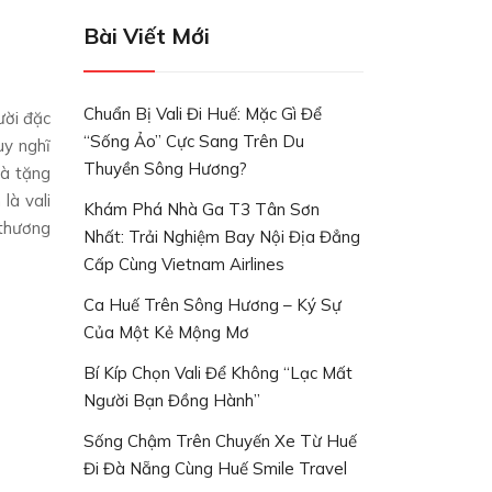
Bài Viết Mới
Chuẩn Bị Vali Đi Huế: Mặc Gì Để
ười đặc
“Sống Ảo” Cực Sang Trên Du
uy nghĩ
Thuyền Sông Hương?
uà tặng
là vali
Khám Phá Nhà Ga T3 Tân Sơn
 thương
Nhất: Trải Nghiệm Bay Nội Địa Đẳng
Cấp Cùng Vietnam Airlines
Ca Huế Trên Sông Hương – Ký Sự
Của Một Kẻ Mộng Mơ
Bí Kíp Chọn Vali Để Không “lạc Mất
Người Bạn Đồng Hành”
Sống Chậm Trên Chuyến Xe Từ Huế
Đi Đà Nẵng Cùng Huế Smile Travel