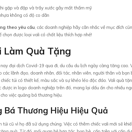
 khi gặp và đập và trầy xước gây mất thẩm mỹ
 nhựa không có độ co dãn
ặng theo yêu cầu
, các doanh nghiệp hãy cân nhắc về mục đích cũ
họn được loại vali có chất liệu thích hợp nhé!
li Làm Quà Tặng
 nay đại dịch Covid-19 qua đi, du cầu du lịch ngày càng tăng cao. V
o các lãnh đạo, doanh nhân, đối tác, nhân viên, người thân và bạn 
 ở chiếc túi có thiết kế, màu sắc và sự khéo léo độc đáo. Vali quà tặ
c được in logo doanh nghiệp trên đó, mang lại dấu ấn cho nhiều ng
 cho việc quảng bá thương hiệu.
ng Bá Thương Hiệu Hiệu Quả
 túi cũ vì họ đã sử dụng chúng. Việc có thêm chiếc vali mới sẽ khi
ặng quà. Từ đó, mối quan hệ hợp tác, bạn bè, cấp trên với cấp dư