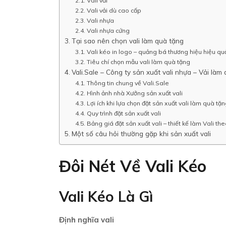
Vali vải
Vali vải dù cao cấp
Vali nhựa
Vali nhựa cứng
Tại sao nên chọn vali làm quà tặng
Vali kéo in logo – quảng bá thương hiệu hiệu qu
Tiêu chí chọn mẫu vali làm quà tặng
Vali.Sale – Công ty sản xuất vali nhựa – Vải l
Thông tin chung về Vali.Sale
Hình ảnh nhà Xưởng sản xuất vali
Lợi ích khi lựa chọn đặt sản xuất vali làm quà tặn
Quy trình đặt sản xuất vali
Bảng giá đặt sản xuất vali – thiết kế làm Vali th
Một số câu hỏi thường gặp khi sản xuất vali
Đôi Nét Về Vali Kéo
Vali Kéo Là Gì
Định nghĩa vali