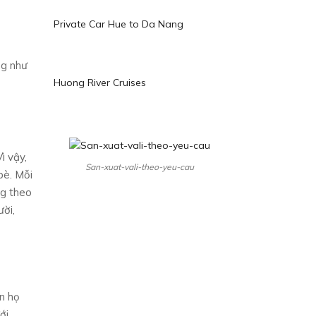
Private Car Hue to Da Nang
ng như
Huong River Cruises
ì vậy,
San-xuat-vali-theo-yeu-cau
bè. Mỗi
ng theo
ười,
ến họ
ới