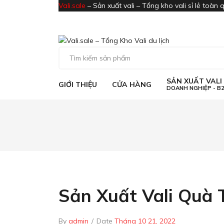
Vali.sale
– Sản xuất vali – Tổng kho vali sỉ lẻ toàn 
SẢN XUẤT VAL
GIỚI THIỆU
CỬA HÀNG
DOANH NGHIỆP - B
Vali nhựa ABS
Vali Vải
SẢN XUẤT VAL
GIỚI THIỆU
CỬA HÀNG
DOANH NGHIỆP - B
Vali nhựa ABS
Vali Vải
Sản Xuất Vali Quà
By
admin
/
Date
Tháng 10 21, 2022