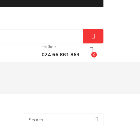
Hotline:
024 66 861 863
0