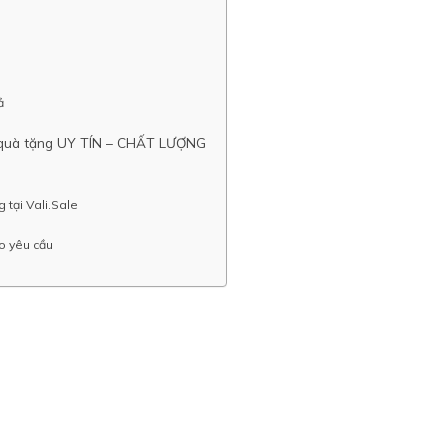
ả
àm quà tặng UY TÍN – CHẤT LƯỢNG
g tại Vali.Sale
eo yêu cầu