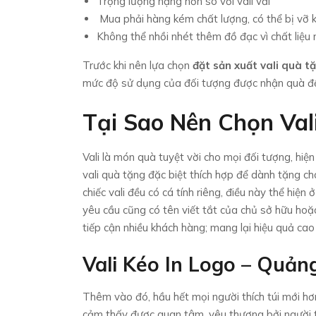
Trọng lượng nặng hơn so với vali vải
Mua phải hàng kém chất lượng, có thể bị vỡ
Không thể nhồi nhét thêm đồ đạc vì chất liệu
Trước khi nên lựa chọn
đặt sản xuất vali quà t
mức độ sử dụng của đối tượng được nhận quà để c
Tại Sao Nên Chọn Va
Vali là món quà tuyệt vời cho mọi đối tượng, hiện
vali quà tặng đặc biệt thích hợp để dành tặng ch
chiếc vali đều có cá tính riêng, điều này thể hiện
yêu cầu cũng có tên viết tắt của chủ sở hữu hoặ
tiếp cận nhiều khách hàng; mang lại hiệu quả cao
Vali Kéo In Logo – Quả
Thêm vào đó, hầu hết mọi người thích túi mới hơn
cảm thấy được quan tâm, yêu thương bởi người t