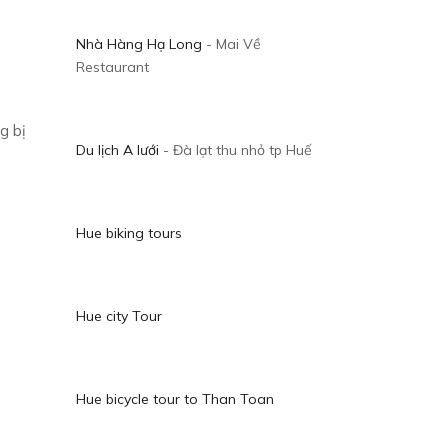
Nhà Hàng Hạ Long
- Mai Về
Restaurant
g bị
Du lịch A lưới
- Đà lạt thu nhỏ tp Huế
Hue biking tours
Hue city Tour
Hue bicycle tour to Than Toan