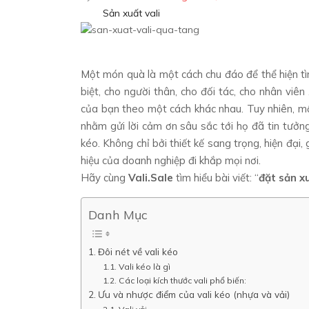
Sản xuất vali
Một món quà là một cách chu đáo để thể hiện t
biệt, cho người thân, cho đối tác, cho nhân viên
của bạn theo một cách khác nhau. Tuy nhiên, m
nhằm gửi lời cảm ơn sâu sắc tới họ đã tin tưởng
kéo. Không chỉ bởi thiết kế sang trọng, hiện đại
hiệu của doanh nghiệp đi khắp mọi nơi.
Hãy cùng
Vali.Sale
tìm hiểu bài viết: “
đặt sản x
Danh Mục
Đôi nét về vali kéo
Vali kéo là gì
Các loại kích thước vali phổ biến:
Ưu và nhược điểm của vali kéo (nhựa và vải)