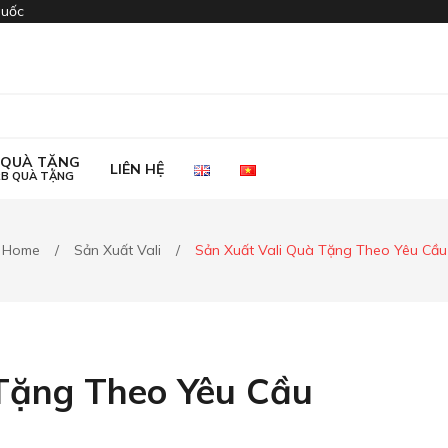
quốc
I QUÀ TẶNG
LIÊN HỆ
2B QUÀ TẶNG
I QUÀ TẶNG
LIÊN HỆ
Home
/
Sản Xuất Vali
/
Sản Xuất Vali Quà Tặng Theo Yêu Cầu
2B QUÀ TẶNG
 Tặng Theo Yêu Cầu