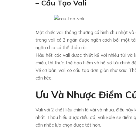
– Cấu Tạo Vali
Một chiếc vali thông thường có hình chữ nhật và
trong vali có 2 ngăn được ngăn cách bởi một tấ
ngăn chia có thể tháo rời.
Hầu hết các vali được thiết kế với nhiều túi v
chiếu, thị thực, thẻ bảo hiểm và hồ sơ tài chính đ
Về cơ bản, vali có cấu tạo đơn giản như sau: Thâ
cần kéo.
Ưu Và Nhược Điểm Của
Vali với 2 chất liệu chính là vải và nhựa, điều nà
nhất. Thấu hiểu được điều đó, Vali.Sale sẽ điểm
cân nhắc lựa chọn được tốt hơn.