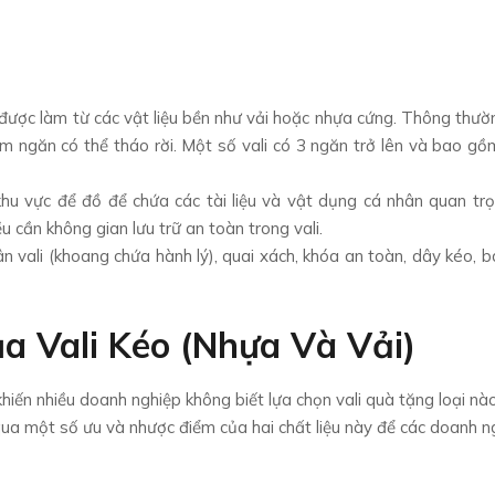
 được làm từ các vật liệu bền như vải hoặc nhựa cứng. Thông thườ
m ngăn có thể tháo rời. Một số vali có 3 ngăn trở lên và bao gồ
à khu vực để đồ để chứa các tài liệu và vật dụng cá nhân quan tr
ều cần không gian lưu trữ an toàn trong vali.
n vali (khoang chứa hành lý), quai xách, khóa an toàn, dây kéo, b
 Vali Kéo (nhựa Và Vải)
y khiến nhiều doanh nghiệp không biết lựa chọn vali quà tặng loại nào
 qua một số ưu và nhược điểm của hai chất liệu này để các doanh n