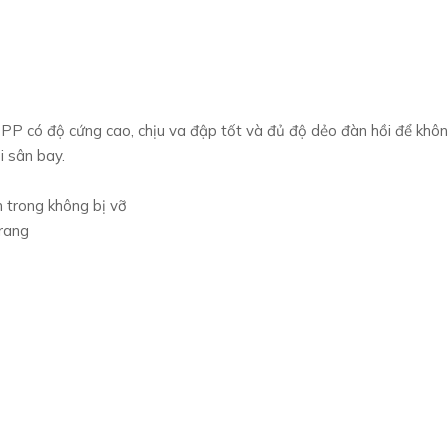
 PP có độ cứng cao, chịu va đập tốt và đủ độ dẻo đàn hồi để khôn
ại sân bay.
 trong không bị vỡ
rang