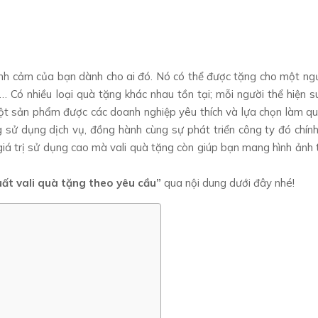
ình cảm của bạn dành cho ai đó. Nó có thể được tặng cho một ng
 … Có nhiều loại quà tặng khác nhau tồn tại; mỗi người thể hiện s
ột sản phẩm được các doanh nghiệp yêu thích và lựa chọn làm q
 sử dụng dịch vụ, đồng hành cùng sự phát triển công ty đó chính 
, giá trị sử dụng cao mà vali quà tặng còn giúp bạn mang hình ảnh
uất vali quà tặng theo yêu cầu”
qua nội dung dưới đây nhé!