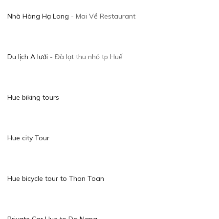
Nhà Hàng Hạ Long
- Mai Về Restaurant
Du lịch A lưới
- Đà lạt thu nhỏ tp Huế
Hue biking tours
Hue city Tour
Hue bicycle tour to Than Toan
Private Car Hue to Da Nang