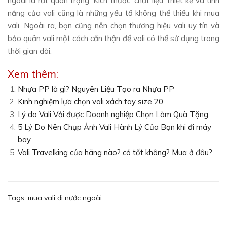
ngoài là rất quan trọng. Kích thước, chất liệu, thiết kế và tính
năng của vali cũng là những yếu tố không thể thiếu khi mua
vali. Ngoài ra, bạn cũng nên chọn thương hiệu vali uy tín và
bảo quản vali một cách cẩn thận để vali có thể sử dụng trong
thời gian dài.
Xem thêm:
Nhựa PP là gì? Nguyên Liệu Tạo ra Nhựa PP
Kinh nghiệm lựa chọn vali xách tay size 20
Lý do Vali Vải được Doanh nghiệp Chọn Làm Quà Tặng
5 Lý Do Nên Chụp Ảnh Vali Hành Lý Của Bạn khi đi máy
bay.
Vali Travelking của hãng nào? có tốt không? Mua ở đâu?
Tags:
mua vali đi nước ngoài