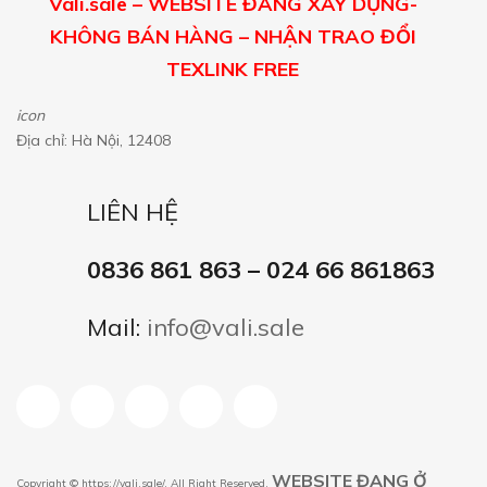
Vali.sale – WEBSITE ĐANG XÂY DỰNG-
KHÔNG BÁN HÀNG – NHẬN TRAO ĐỔI
TEXLINK FREE
icon
Địa chỉ: Hà Nội, 12408
LIÊN HỆ
0836 861 863 – 024 66 861863
Mail:
info@vali.sale
WEBSITE ĐANG Ở
Copyright ©
https://vali.sale/
. All Right Reserved.