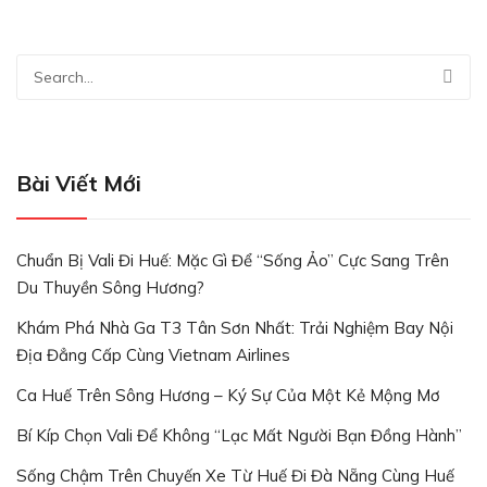
Bài Viết Mới
Chuẩn Bị Vali Đi Huế: Mặc Gì Để “Sống Ảo” Cực Sang Trên
Du Thuyền Sông Hương?
Khám Phá Nhà Ga T3 Tân Sơn Nhất: Trải Nghiệm Bay Nội
Địa Đẳng Cấp Cùng Vietnam Airlines
Ca Huế Trên Sông Hương – Ký Sự Của Một Kẻ Mộng Mơ
Bí Kíp Chọn Vali Để Không “lạc Mất Người Bạn Đồng Hành”
Sống Chậm Trên Chuyến Xe Từ Huế Đi Đà Nẵng Cùng Huế