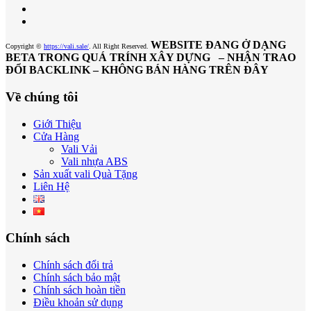
WEBSITE ĐANG Ở DẠNG
Copyright ©
https://vali.sale/
. All Right Reserved.
BETA TRONG QUÁ TRÍNH XÂY DỰNG – NHẬN TRAO
ĐỔI BACKLINK – KHÔNG BÁN HÀNG TRÊN ĐÂY
Về chúng tôi
Giới Thiệu
Cửa Hàng
Vali Vải
Vali nhựa ABS
Sản xuất vali Quà Tặng
Liên Hệ
Chính sách
Chính sách đổi trả
Chính sách bảo mật
Chính sách hoàn tiền
Điều khoản sử dụng