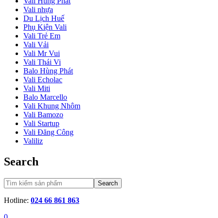
Vali Hùng Phát
Vali nhựa
Du Lịch Huế
Phụ Kiện Vali
Vali Trẻ Em
Vali Vải
Vali Mr Vui
Vali Thái Vi
Balo Hùng Phát
Vali Echolac
Vali Miti
Balo Marcello
Vali Khung Nhôm
Vali Bamozo
Vali Startup
Vali Đăng Công
Valiliz
Search
Search
Hotline:
024 66 861 863
0