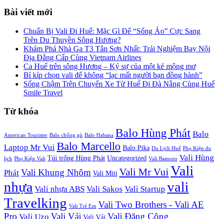
Bài viết mới
Chuẩn Bị Vali Đi Huế: Mặc Gì Để “Sống Ảo” Cực Sang
Trên Du Thuyền Sông Hương?
Khám Phá Nhà Ga T3 Tân Sơn Nhất: Trải Nghiệm Bay Nội
Địa Đẳng Cấp Cùng Vietnam Airlines
Ca Huế trên sông Hương – Ký sự của một kẻ mộng mơ
Bí kíp chọn vali để không “lạc mất người bạn đồng hành”
Sống Chậm Trên Chuyến Xe Từ Huế Đi Đà Nẵng Cùng Huế
Smile Travel
Từ khóa
Balo Hùng Phát
Balo
American Tourister
Balo chống gù
Balo Habana
Balo Marcello
Laptop Mr Vui
Balo Pika
Du Lịch Huế
Phụ Kiện du
Vali Hùng
Túi trống Hùng Phát
Uncategorized
lịch
Phụ Kiện Vali
Vali Bamozo
Vali
Vali Mr Vui
Vali Khung Nhôm
Phát
Vali Miti
nhựa
vali
Vali nhựa ABS
Vali Sakos
Vali Startup
Travelking
Vali Two Brothers - Vali AE
Vali Trẻ Em
Pro
Vali Vải
Vali Đăng Công
Vali Uzo
Vali Vải