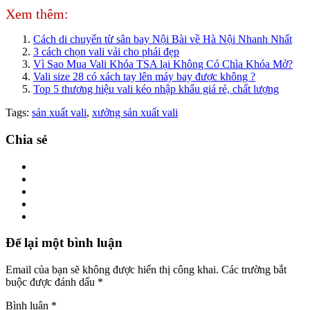
Xem thêm:
Cách di chuyển từ sân bay Nội Bài về Hà Nội Nhanh Nhất
3 cách chọn vali vải cho phái đẹp
Vì Sao Mua Vali Khóa TSA lại Không Có Chìa Khóa Mở?
Vali size 28 có xách tay lên máy bay được không ?
Top 5 thương hiệu vali kéo nhập khẩu giá rẻ, chất lượng
Tags:
sản xuất vali
,
xưởng sản xuất vali
Chia sẻ
Để lại một bình luận
Email của bạn sẽ không được hiển thị công khai.
Các trường bắt
buộc được đánh dấu
*
Bình luận
*