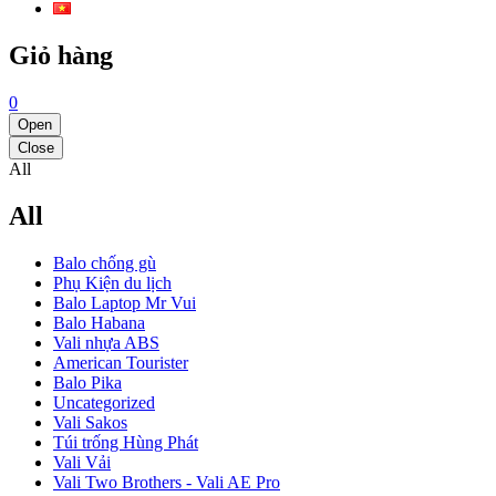
Giỏ hàng
0
Open
Close
All
All
Balo chống gù
Phụ Kiện du lịch
Balo Laptop Mr Vui
Balo Habana
Vali nhựa ABS
American Tourister
Balo Pika
Uncategorized
Vali Sakos
Túi trống Hùng Phát
Vali Vải
Vali Two Brothers - Vali AE Pro