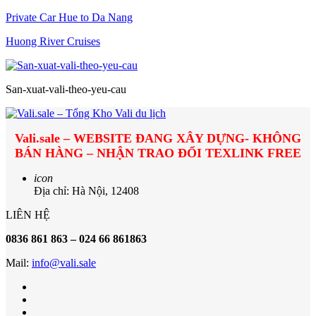
Private Car Hue to Da Nang
Huong River Cruises
San-xuat-vali-theo-yeu-cau
Vali.sale – WEBSITE ĐANG XÂY DỰNG- KHÔNG
BÁN HÀNG – NHẬN TRAO ĐỔI TEXLINK FREE
icon
Địa chỉ: Hà Nội, 12408
LIÊN HỆ
0836 861 863 – 024 66 861863
Mail:
info@vali.sale