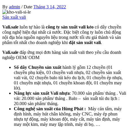
By
admin
/
Date
Tháng 3 14, 2022
Sản xuất vali
Vali.sale
luôn tự hào là
công ty sản xuất vali kéo
có dây chuyền
công nghệ hiện đại nhất cả nước. Đặc biệt công ty luôn chủ động
nội địa hóa nguồn nguyên liệu trong nước tối ưu giá thành và sản
phẩm tốt nhất cho doanh nghiệp khi
đặt sản xuất vali
.
Vali.sale
đáp ứng mọi đơn hàng sản xuất vali theo yêu cầu doanh
nghiệp OEM/ ODM
Số dây Chuyền sản xuất
hành lý gồm 12 chuyền (01
chuyền phụ kiện, 03 chuyền vali nhựa, 02 chuyền sản xuất
vali vải, 02 chuyến balo túi kéo du lịch, 01 chuyền ép nhựa,
01 chuyền mặt nhựa, 01 chuyền khoan đột, 01 chuyền may
lót).
Năng lực sản xuất Vali nhựa
: 70.000 sản phẩm/ tháng . Vali
vải: 20.000 sản phẩm/ tháng . Balo – sản xuất túi du lịch :
20.000 sản phẩm/ tháng.
Công nghệ sản xuất của Hùng Phát :
Máy cán tấm, máy
định hình, máy hút chân không, máy CNC, máy ép phun
nhựa tự động, máy khoan đột, máy cắt, máy tán định, máy
may một kim, máy may lập trình, máy di bọ, …