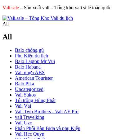
Vali.sale
– Sản xuất vali – Tổng kho vali sỉ lẻ toàn quốc
All
All
Balo chống gù
Phụ Kiện du lịch
Balo Laptop Mr Vui
Balo Habana
Vali nhựa ABS
American Tourister
Balo Pika
Uncategorized
Vali Sakos
Túi trống Hùng Phát
Vali Vải
Vali Two Brothers - Vali AE Pro
vali Travelking
Vali Uzo
Phân Phối Bàn Bida và phụ Kiện
Vali Hec Quyn