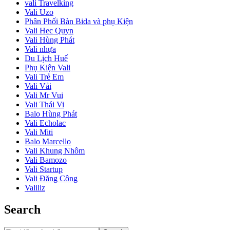
vali Travelking
Vali Uzo
Phân Phối Bàn Bida và phụ Kiện
Vali Hec Quyn
Vali Hùng Phát
Vali nhựa
Du Lịch Huế
Phụ Kiện Vali
Vali Trẻ Em
Vali Vải
Vali Mr Vui
Vali Thái Vi
Balo Hùng Phát
Vali Echolac
Vali Miti
Balo Marcello
Vali Khung Nhôm
Vali Bamozo
Vali Startup
Vali Đăng Công
Valiliz
Search