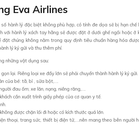
g Eva Airlines
ố hành lý đặc biệt không phù hợp, có tính đe dọa sẽ bị hạn chế 
định với hành lý xách tay hãng sẽ được đặt ở dưới ghế ngồi hoặc ở
thể đặt chúng không nằm trong quy định tiêu chuẩn hàng hóa đư
ành lý ký gửi và thu thêm phí.
ng những vật dụng sau:
ọn lại. Riêng loại xe đẩy lớn sẽ phải chuyển thành hành lý ký gửi.
 của bé: tã, bỉ , sữa bột,….
người đau ốm; xe lăn, nạng, niềng răng,….
 khách cần xuất trình giấy phép của cơ quan y tế.
nh.
ông được chặn lối đi hoặc có kích thước quá lớn.
iện thoại, trang sức, thiết bị điện tử,….nên mang theo bên người h