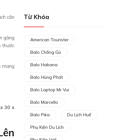
Từ Khóa
ách cần
ọn gàng
American Tourister
h thước
Balo Chống Gù
Balo Habana
ép mang
Balo Hùng Phát
Balo Laptop Mr Vui
Balo Marcello
x 30 x
Balo Pika
Du Lịch Huế
Phụ Kiện Du Lịch
Lên
Phụ Kiện Vali