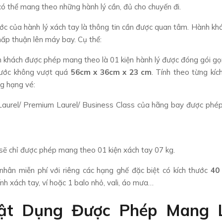
ó thể mang theo những hành lý cần, đủ cho chuyến đi.
hước của hành lý xách tay là thông tin cần được quan tâm. Hành kh
hấp thuận lên máy bay. Cụ thể:
nh khách được phép mang theo là 01 kiện hành lý được đóng gói g
thước không vượt quá
56cm x 36cm x 23 cm
. Tính theo từng kíc
ng hạng vé:
Laurel/ Premium Laurel/ Business Class của hãng bay được ph
sẽ chỉ được phép mang theo 01 kiện xách tay 07 kg.
hân miễn phí với riêng các hạng ghế đặc biệt có kích thước
40 
h xách tay, ví hoặc 1 balo nhỏ, vali, áo mưa…
ật Dụng Được Phép Mang 