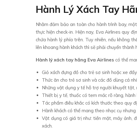
Hành Lý Xách Tay Hãn
Nhằm đảm bảo an toàn cho hành trình bay, một s
thực hiện check-in. Hiện nay, Eva Airlines quy 
chứa hành lý phía trên. Tuy nhiên, nếu không 
lên khoang hành khách thì sẽ phải chuyển thành h
Hành lý xách tay hãng Eva Airlines
có thể ma
Giỏ xách đựng đồ cho trẻ sơ sinh hoặc xe đẩy g
Thức ăn cho trẻ sơ sinh và các đồ dùng cá nhân
Những vật dụng y tế hỗ trợ người khuyết tật, 
Thiết bị y tế, thuốc có tem mác rõ ràng, hành
Tác phẩm điêu khắc có kích thước theo quy đị
Hành khách có thể mang theo nhạc cụ nhưng kh
Vật dụng có giá trị như: tiền mặt, máy ảnh, đ
xách.