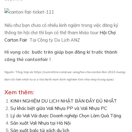
Nếu như bạn chưa có nhiều kinh ngiệm trong việc đăng ký
thông tin hội chơ thì bạn có thể tham khảo tour
Hội Chợ
Carton Fair
Tại Công ty Du Lịch ANZ
Hi vọng các bước trên giúp bạn đăng kí trước thành
công thẻ cantonfair !
Nguồn: Tổng hợp và https://vuminhtra.com/cuoc-song/hoi-cho-canton-fair-2023-huong-
dan-chi-tiet-nhat-tu-a-z-tra-bo-8-nam-kinh-nghiem-tim-nha-may-trung-quoc/
Xem thêm:
KINH NGHIỆM DU LỊCH NHẬT BẢN ĐẦY ĐỦ NHẤT
Sự khác biệt giữa Vali Nhựa PP và Vali Nhựa PC
Lý do Vali Vải được Doanh nghiệp Chọn Làm Quà Tặng
Sản xuất Vali Nhựa tại Hà Nội
Sản xuất balo túi xách du lịch