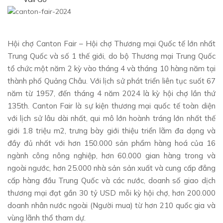
Hội chợ Canton Fair – Hội chợ Thương mại Quốc tế lớn nhất
Trung Quốc và số 1 thế giới, do bộ Thương mại Trung Quốc
tổ chức một năm 2 kỳ vào tháng 4 và tháng 10 hàng năm tại
thành phố Quảng Châu. Với lịch sử phát triển liên tục suốt 67
năm từ 1957, đến tháng 4 năm 2024 là kỳ hội chợ lần thứ
135th. Canton Fair là sự kiện thương mại quốc tế toàn diện
với lịch sử lâu dài nhất, qui mô lớn hoành tráng lớn nhất thế
giới 1.8 triệu m2, trưng bày giới thiệu triển lãm đa dạng và
đầy đủ nhất với hơn 150.000 sản phẩm hàng hoá của 16
ngành công nông nghiệp, hơn 60.000 gian hàng trong và
ngoài ngước, hơn 25.000 nhà sản sản xuất và cung cấp đẳng
cấp hàng đầu Trung Quốc và các nước, doanh số giao dịch
thương mại đạt gần 30 tỷ USD mỗi kỳ hội chợ, hơn 200.000
doanh nhân nước ngoài (Người mua) từ hơn 210 quốc gia và
vùng lãnh thổ tham dự.