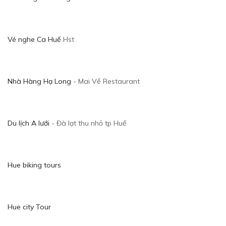
Vé nghe Ca Huế
Hst
Nhà Hàng Hạ Long
- Mai Về Restaurant
Du lịch A lưới
- Đà lạt thu nhỏ tp Huế
Hue biking tours
Hue city Tour