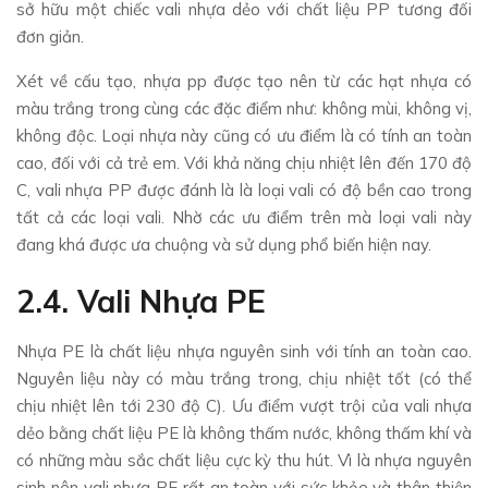
sở hữu một chiếc vali nhựa dẻo với chất liệu PP tương đối
đơn giản.
Xét về cấu tạo, nhựa pp được tạo nên từ các hạt nhựa có
màu trắng trong cùng các đặc điểm như: không mùi, không vị,
không độc. Loại nhựa này cũng có ưu điểm là có tính an toàn
cao, đối với cả trẻ em. Với khả năng chịu nhiệt lên đến 170 độ
C, vali nhựa PP được đánh là là loại vali có độ bền cao trong
tất cả các loại vali. Nhờ các ưu điểm trên mà loại vali này
đang khá được ưa chuộng và sử dụng phổ biến hiện nay.
2.4. Vali Nhựa PE
Nhựa PE là chất liệu nhựa nguyên sinh với tính an toàn cao.
Nguyên liệu này có màu trắng trong, chịu nhiệt tốt (có thể
chịu nhiệt lên tới 230 độ C). Ưu điểm vượt trội của vali nhựa
dẻo bằng chất liệu PE là không thấm nước, không thấm khí và
có những màu sắc chất liệu cực kỳ thu hút. Vì là nhựa nguyên
sinh nên vali nhựa PE rất an toàn với sức khỏe và thân thiện