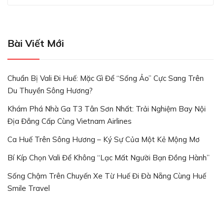
Bài Viết Mới
Chuẩn Bị Vali Đi Huế: Mặc Gì Để “Sống Ảo” Cực Sang Trên
Du Thuyền Sông Hương?
Khám Phá Nhà Ga T3 Tân Sơn Nhất: Trải Nghiệm Bay Nội
Địa Đẳng Cấp Cùng Vietnam Airlines
Ca Huế Trên Sông Hương – Ký Sự Của Một Kẻ Mộng Mơ
Bí Kíp Chọn Vali Để Không “lạc Mất Người Bạn Đồng Hành”
Sống Chậm Trên Chuyến Xe Từ Huế Đi Đà Nẵng Cùng Huế
Smile Travel