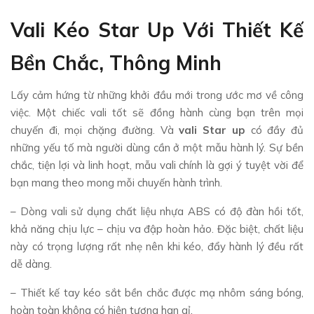
Vali Kéo Star Up Với Thiết Kế
Bền Chắc, Thông Minh
Lấy cảm hứng từ những khởi đầu mới trong ước mơ về công
việc. Một chiếc vali tốt sẽ đồng hành cùng bạn trên mọi
chuyến đi, mọi chặng đường. Và
vali Star up
có đầy đủ
những yếu tố mà người dùng cần ở một mẫu hành lý. Sự bền
chắc, tiện lợi và linh hoạt, mẫu vali chính là gợi ý tuyệt vời để
bạn mang theo mong mỗi chuyến hành trình.
– Dòng vali sử dụng chất liệu nhựa ABS có độ đàn hồi tốt,
khả năng chịu lực – chịu va đập hoàn hảo. Đặc biệt, chất liệu
này có trọng lượng rất nhẹ nên khi kéo, đẩy hành lý đều rất
dễ dàng.
– Thiết kế tay kéo sắt bền chắc được mạ nhôm sáng bóng,
hoàn toàn không có hiện tượng han gỉ.