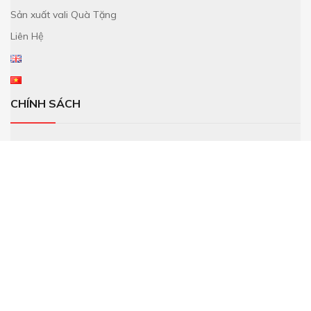
Sản xuất vali Quà Tặng
Liên Hệ
CHÍNH SÁCH
Chính sách đổi trả
Chính sách bảo mật
Chính sách hoàn tiền
Điều khoản sử dụng
TIN TỨC
Đăng ký email của bạn để nhận tin tức mới nhất.