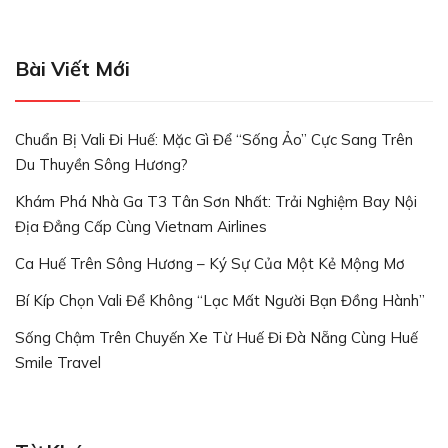
Bài Viết Mới
Chuẩn Bị Vali Đi Huế: Mặc Gì Để “Sống Ảo” Cực Sang Trên
Du Thuyền Sông Hương?
Khám Phá Nhà Ga T3 Tân Sơn Nhất: Trải Nghiệm Bay Nội
Địa Đẳng Cấp Cùng Vietnam Airlines
Ca Huế Trên Sông Hương – Ký Sự Của Một Kẻ Mộng Mơ
Bí Kíp Chọn Vali Để Không “lạc Mất Người Bạn Đồng Hành”
Sống Chậm Trên Chuyến Xe Từ Huế Đi Đà Nẵng Cùng Huế
Smile Travel