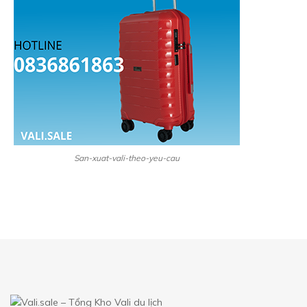
San-xuat-vali-theo-yeu-cau