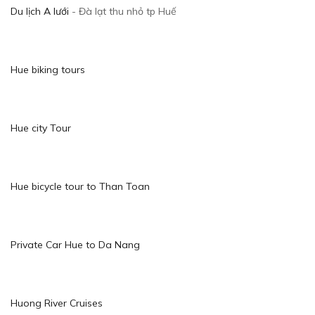
Du lịch A lưới
- Đà lạt thu nhỏ tp Huế
Hue biking tours
Hue city Tour
Hue bicycle tour to Than Toan
Private Car Hue to Da Nang
Huong River Cruises