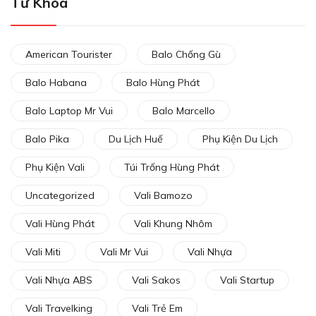
Từ Khóa
American Tourister
Balo Chống Gù
Balo Habana
Balo Hùng Phát
Balo Laptop Mr Vui
Balo Marcello
Balo Pika
Du Lịch Huế
Phụ Kiện Du Lịch
Phụ Kiện Vali
Túi Trống Hùng Phát
Uncategorized
Vali Bamozo
Vali Hùng Phát
Vali Khung Nhôm
Vali Miti
Vali Mr Vui
Vali Nhựa
Vali Nhựa ABS
Vali Sakos
Vali Startup
Vali Travelking
Vali Trẻ Em