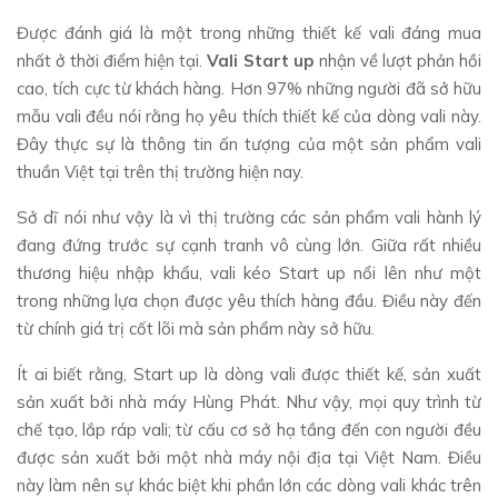
Được đánh giá là một trong những thiết kế vali đáng mua
nhất ở thời điểm hiện tại.
Vali Start up
nhận về lượt phản hồi
cao, tích cực từ khách hàng. Hơn 97% những người đã sở hữu
mẫu vali đều nói rằng họ yêu thích thiết kế của dòng vali này.
Đây thực sự là thông tin ấn tượng của một sản phẩm vali
thuần Việt tại trên thị trường hiện nay.
Sở dĩ nói như vậy là vì thị trường các sản phẩm vali hành lý
đang đứng trước sự cạnh tranh vô cùng lớn. Giữa rất nhiều
thương hiệu nhập khẩu, vali kéo Start up nổi lên như một
trong những lựa chọn được yêu thích hàng đầu. Điều này đến
từ chính giá trị cốt lõi mà sản phẩm này sở hữu.
Ít ai biết rằng, Start up là dòng vali được thiết kế, sản xuất
sản xuất bởi nhà máy Hùng Phát. Như vậy, mọi quy trình từ
chế tạo, lắp ráp vali; từ cấu cơ sở hạ tầng đến con người đều
được sản xuất bởi một nhà máy nội địa tại Việt Nam. Điều
này làm nên sự khác biệt khi phần lớn các dòng vali khác trên