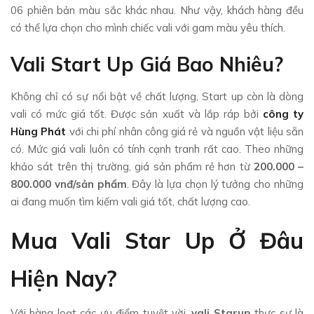
06 phiên bản màu sắc khác nhau. Như vậy, khách hàng đều
có thể lựa chọn cho mình chiếc vali với gam màu yêu thích.
Vali Start Up Giá Bao Nhiêu?
Không chỉ có sự nổi bật về chất lượng, Start up còn là dòng
vali có mức giá tốt. Được sản xuất và lắp ráp bởi
công ty
Hùng Phát
với chi phí nhân công giá rẻ và nguồn vật liệu sẵn
có. Mức giá vali luôn có tính cạnh tranh rất cao. Theo những
khảo sát trên thị trường, giá sản phẩm rẻ hơn từ
200.000 –
800.000 vnđ/sản phẩm
. Đây là lựa chọn lý tưởng cho những
ai đang muốn tìm kiếm vali giá tốt, chất lượng cao.
Mua Vali Star Up Ở Đâu
Hiện Nay?
Với hàng loạt các ưu điểm tuyệt vời,
vali Starup
thực sự là