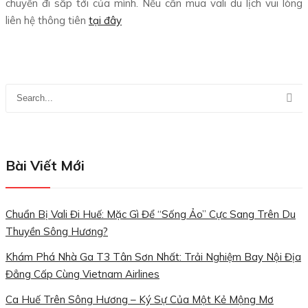
chuyến đi sắp tới của mình. Nếu cấn mua vali du lịch vui lòng
liên hệ thông tiên
tại đây
Bài Viết Mới
Chuẩn Bị Vali Đi Huế: Mặc Gì Để “Sống Ảo” Cực Sang Trên Du
Thuyền Sông Hương?
Khám Phá Nhà Ga T3 Tân Sơn Nhất: Trải Nghiệm Bay Nội Địa
Đẳng Cấp Cùng Vietnam Airlines
Ca Huế Trên Sông Hương – Ký Sự Của Một Kẻ Mộng Mơ