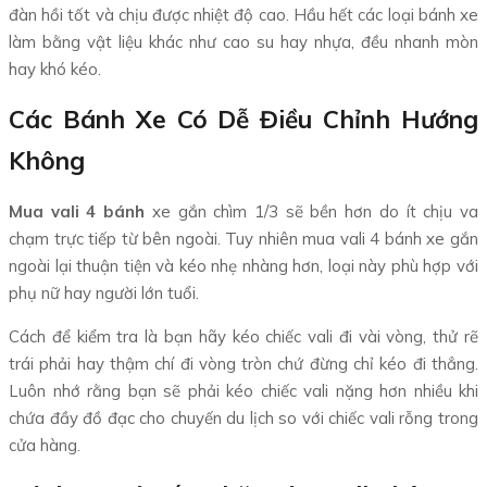
đàn hồi tốt và chịu được nhiệt độ cao. Hầu hết các loại bánh xe
làm bằng vật liệu khác như cao su hay nhựa, đều nhanh mòn
hay khó kéo.
Các Bánh Xe Có Dễ Điều Chỉnh Hướng
Không
Mua vali 4 bánh
xe gắn chìm 1/3 sẽ bền hơn do ít chịu va
chạm trực tiếp từ bên ngoài. Tuy nhiên mua vali 4 bánh xe gắn
ngoài lại thuận tiện và kéo nhẹ nhàng hơn, loại này phù hợp với
phụ nữ hay người lớn tuổi.
Cách để kiểm tra là bạn hãy kéo chiếc vali đi vài vòng, thử rẽ
trái phải hay thậm chí đi vòng tròn chứ đừng chỉ kéo đi thẳng.
Luôn nhớ rằng bạn sẽ phải kéo chiếc vali nặng hơn nhiều khi
chứa đầy đồ đạc cho chuyến du lịch so với chiếc vali rỗng trong
cửa hàng.