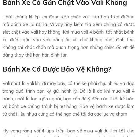
Bánh Xe Có Gắn Chặt Vào Vali Không
Thật khủng khiếp khi đang kéo chiếc vali của bạn trên đường
mà bánh xe lại rơi ra. Vì vậy hãy kiểm tra xem chúng có được
siết chặt vào vali hay không. Khi mua vali 4 bánh, tốt nhất bánh
xe được gắn vào vali bằng ốc vít chứ không phải đinh tán.
Không chỉ chắc chắn mà quan trọng hơn những chiếc ốc vít dễ
dàng thay thế hơn hẳn đinh tán.
Bánh Xe Có Được Bảo Vệ Không?
Vali nhất là vali khi đi máy bay, có thể sẽ phải chịu nhiều va đập
trong quá trình bạn ký gửi hành lý. Đó là lí do khi mua vali 4
bánh, nhất là loại gắn ngoài, bạn cần để ý đến các thiết kế bảo
vệ bánh xe chúng tránh bị hư hỏng. Bảo vệ bánh xe được làm
từ chất liệu nhựa cứng có thể hạn chế tối đa các lực va chạm
Hy vọng rằng với 4 tips trên, bạn sẽ mua vali du lịch tốt cho