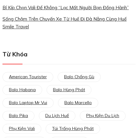
Bí Kíp Chọn Vali Để Không “lạc Mất Người Bạn Đồng Hành”
Sống Chậm Trên Chuyến Xe Từ Huế Đi Đà Nẵng Cùng Huế
Smile Travel
Từ Khóa
American Tourister
Balo Chống Gù
Balo Habana
Balo Hùng Phát
Balo Laptop Mr Vui
Balo Marcello
Balo Pika
Du Lịch Huế
Phụ Kiện Du Lịch
Phụ Kiện Vali
Túi Trống Hùng Phát