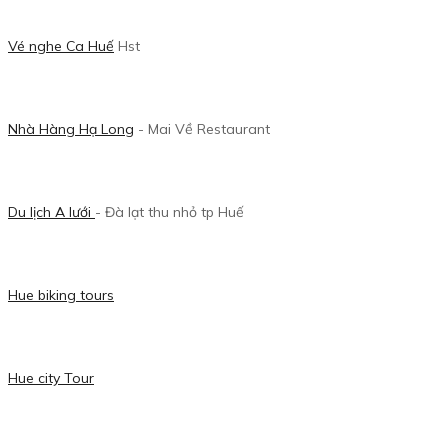
Vé nghe Ca Huế
Hst
Nhà Hàng Hạ Long
- Mai Về Restaurant
Du lịch A lưới
- Đà lạt thu nhỏ tp Huế
Hue biking tours
Hue city Tour