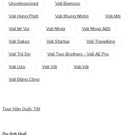
Uncategorized
Vali Bamozo
Vali Hùng Phát
Vali Khung Nhôm
Vali Miti
Vali Mr Vui
Vali Nhựa
Vali Nhựa ABS
Vali Sakos
Vali Startup
Vali Travelking
Vali Trẻ Em
Vali Two Brothers - Vali AE Pro
Vali Uzo
Vali Vải
Vali Vải
Vali Đăng Công
Tour Hàn Quốc Tết
Du lịch Huế