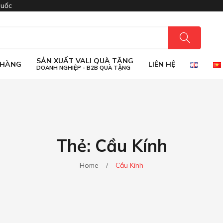
quốc
SẢN XUẤT VALI QUÀ TẶNG
 HÀNG
LIÊN HỆ
DOANH NGHIỆP - B2B QUÀ TẶNG
SẢN XUẤT VALI QUÀ TẶNG
 HÀNG
LIÊN HỆ
DOANH NGHIỆP - B2B QUÀ TẶNG
Thẻ:
Cầu Kính
Home
/
Cầu Kính