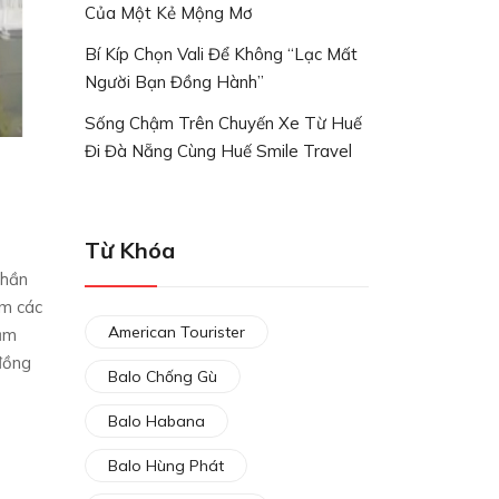
Của Một Kẻ Mộng Mơ
Bí Kíp Chọn Vali Để Không “lạc Mất
Người Bạn Đồng Hành”
Sống Chậm Trên Chuyến Xe Từ Huế
Đi Đà Nẵng Cùng Huế Smile Travel
Từ Khóa
phần
ệm các
American Tourister
iảm
đồng
Balo Chống Gù
Balo Habana
Balo Hùng Phát