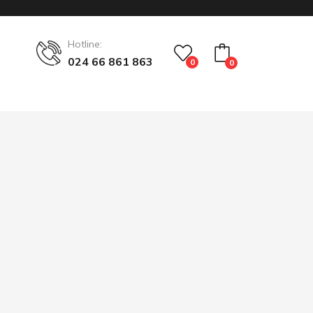
Hotline:
024 66 861 863
0
0
No products in the cart.