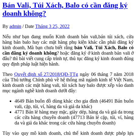
Bán Vali, Túi Xách, Balo có cần đăng ký
doanh không?
By
admin
/
Date
Tháng 3 25, 2022
Nếu như bạn đang muốn Kinh doanh bán vali,bán túi xách, cửa
hàng bán balo hay các mặt hàng phụ kiện khác cần phải đăng ký
kinh doanh, Mà bạn chưa biết rằng
bán Vali, Túi Xách, Balo có
cần đăng ký doanh không
? hoặc đăng ký ở kinh doanh bán vali ở
đâu? thì bài viết cung cấp trình tự, thủ tục đăng ký kinh doanh đúng
quy định pháp luật hiện hành.
Theo
Quyết định số 27/2018/QĐ-TTg
ngày 06 tháng 7 năm 2018
của Thủ tướng Chính phủ về hệ thống mã ngành kinh tế Việt Nam,
kinh doanh các mặt hàng vali, túi xách hay balo được xếp vào danh
mục ngành nghề kinh doanh dưới đây:
4649 Bán buôn đồ dùng khác cho gia đình (46491 Bán buôn
vali, cặp, túi, ví, hàng da và giả da khác)
4771 Bán lẻ hàng may mặc, giày dép, hàng da và giả da trong
các cửa hàng chuyên doanh (47713 Bán lẻ cặp, túi, ví, hàng
da và giả da khác trong các cửa hàng chuyên doanh)
Tùy vào quy mô kinh doanh, chủ thể kinh doanh được phép lựa