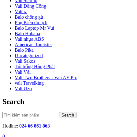
Vali Startup
Vali Đăng Công
Valiliz
Balo chống gù
Phụ Kiện du lịch
Balo Laptop Mr Vui
Balo Habana
Vali nhựa ABS
American Tourister
Balo Pika
Uncategorized
Vali Sakos
Túi trống Hùng Phát
Vali Vải
Vali Two Brothers - Vali AE Pro
vali Travelking
Vali Uzo
Search
Search
Hotline:
024 66 861 863
0