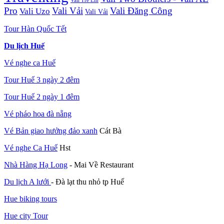
Vali Trẻ Em
Pro
Vali Vải
Vali Đăng Công
Vali Uzo
Vali Vải
Tour Hàn Quốc Tết
Du lịch Huế
Vé nghe ca Huế
Tour Huế 3 ngày 2 đêm
Tour Huế 2 ngày 1 đêm
Vé pháo hoa đà nẵng
Vé Bản giao hưởng đảo xanh
Cát Bà
Vé nghe Ca Huế
Hst
Nhà Hàng Hạ Long
- Mai Về Restaurant
Du lịch A lưới
- Đà lạt thu nhỏ tp Huế
Hue biking tours
Hue city Tour