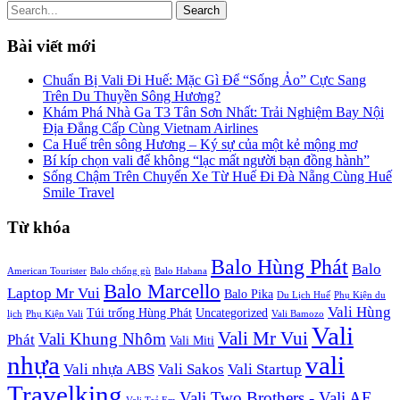
Search
Bài viết mới
Chuẩn Bị Vali Đi Huế: Mặc Gì Để “Sống Ảo” Cực Sang
Trên Du Thuyền Sông Hương?
Khám Phá Nhà Ga T3 Tân Sơn Nhất: Trải Nghiệm Bay Nội
Địa Đẳng Cấp Cùng Vietnam Airlines
Ca Huế trên sông Hương – Ký sự của một kẻ mộng mơ
Bí kíp chọn vali để không “lạc mất người bạn đồng hành”
Sống Chậm Trên Chuyến Xe Từ Huế Đi Đà Nẵng Cùng Huế
Smile Travel
Từ khóa
Balo Hùng Phát
Balo
American Tourister
Balo chống gù
Balo Habana
Balo Marcello
Laptop Mr Vui
Balo Pika
Du Lịch Huế
Phụ Kiện du
Vali Hùng
Túi trống Hùng Phát
Uncategorized
lịch
Phụ Kiện Vali
Vali Bamozo
Vali
Vali Mr Vui
Vali Khung Nhôm
Phát
Vali Miti
nhựa
vali
Vali nhựa ABS
Vali Sakos
Vali Startup
Travelking
Vali Two Brothers - Vali AE