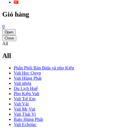
Giỏ hàng
0
Open
Close
All
All
Phân Phối Bàn Bida và phụ Kiện
Vali Hec Quyn
Vali Hùng Phát
Vali nhựa
Du Lịch Huế
Phụ Kiện Vali
Vali Trẻ Em
Vali Vải
Vali Mr Vui
Vali Thái Vi
Balo Hùng Phát
Vali Echolac