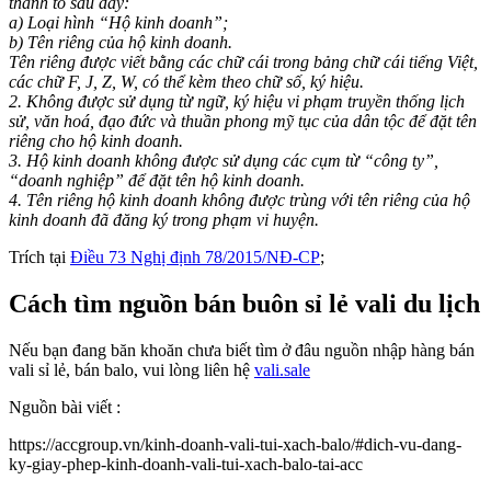
thành tố sau đây:
a) Loại hình “Hộ kinh doanh”;
b) Tên riêng của hộ kinh doanh.
Tên riêng được viết bằng các chữ cái trong bảng chữ cái tiếng Việt,
các chữ F, J, Z, W, có thể kèm theo chữ số, ký hiệu.
2. Không được sử dụng từ ngữ, ký hiệu vi phạm truyền thống lịch
sử, văn hoá, đạo đức và thuần phong mỹ tục của dân tộc để đặt tên
riêng cho hộ kinh doanh.
3. Hộ kinh doanh không được sử dụng các cụm từ “công ty”,
“doanh nghiệp” để đặt tên hộ kinh doanh.
4. Tên riêng hộ kinh doanh không được trùng với tên riêng của hộ
kinh doanh đã đăng ký trong phạm vi huyện.
Trích tại
Điều 73 Nghị định 78/2015/NĐ-CP
;
Cách tìm nguồn bán buôn sỉ lẻ vali du lịch
Nếu bạn đang băn khoăn chưa biết tìm ở đâu nguồn nhập hàng bán
vali sỉ lẻ, bán balo, vui lòng liên hệ
vali.sale
Nguồn bài viết :
https://accgroup.vn/kinh-doanh-vali-tui-xach-balo/#dich-vu-dang-
ky-giay-phep-kinh-doanh-vali-tui-xach-balo-tai-acc