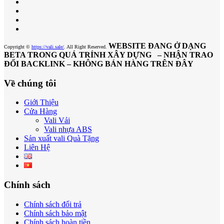
WEBSITE ĐANG Ở DẠNG
Copyright ©
https://vali.sale/
. All Right Reserved.
BETA TRONG QUÁ TRÍNH XÂY DỰNG – NHẬN TRAO
ĐỔI BACKLINK – KHÔNG BÁN HÀNG TRÊN ĐÂY
Về chúng tôi
Giới Thiệu
Cửa Hàng
Vali Vải
Vali nhựa ABS
Sản xuất vali Quà Tặng
Liên Hệ
Chính sách
Chính sách đổi trả
Chính sách bảo mật
Chính sách hoàn tiền