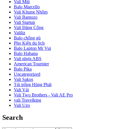
Vali Miti
Balo Marcello
Vali Khung Nhôm
Vali Bamozo
Vali Startup
Vali Đăng Công
Valiliz
Balo chống gù
Phụ Kiện du lịch
Balo Laptop Mr Vui
Balo Habana
Vali nhựa ABS
American Tourister
Balo Pika
Uncategorized
Vali Sakos
Túi trống Hùng Phát
Vali Vải
Vali Two Brothers - Vali AE Pro
vali Travelking
Vali Uzo
Search