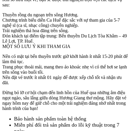
sau:
Thuyền rồng du ngoạn trên sông Hương.
Chương trình biểu diễn Ca Huế đặc sắc với sự tham gia của 5-7
nghệ sĩ (ca sĩ, nhạc công) chuyên nghiệp.
Trải nghiệm thả hoa đăng trên sông.
Đón khách tại điểm tập trung: Bến thuyền Du Lịch Tòa Khâm – 49
Lê Lợi, TP. Huế.
MỘT SỐ LƯU Ý KHI THAM GIA
Nên có mặt tại bến thuyền trước giờ khởi hành ít nhất 15-20 phút để
làm thủ tục.
Trang phục thoải mái, mang theo áo khoác nhẹ vì có thể hơi se lạnh
trên sông vào buổi tối.
Nên đặt vé trước ít nhất 01 ngày để được xếp chỗ tốt và nhận ưu
đãi.
Đừng bỏ lỡ cơ hội chạm đến linh hồn của Huế qua những âm điệu
ngọt ngào, sâu lắng giữa dòng Hương Giang thơ mộng. Hãy đặt vé
ngay hôm nay để giữ chỗ cho một trải nghiệm đáng nhớ nhất trong
hành trình của bạn!
Bảo hành sản phẩm toàn hệ thống
Miễn phí đổi trả sản phẩm do lỗi kỹ thuật trong 7
ngày