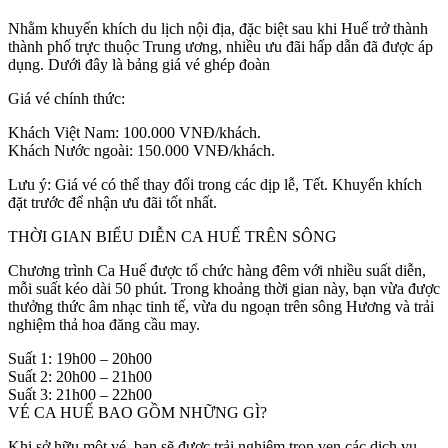
Nhằm khuyến khích du lịch nội địa, đặc biệt sau khi Huế trở thành
thành phố trực thuộc Trung ương, nhiều ưu đãi hấp dẫn đã được áp
dụng. Dưới đây là bảng giá vé ghép đoàn
Giá vé chính thức:
Khách Việt Nam: 100.000 VNĐ/khách.
Khách Nước ngoài: 150.000 VNĐ/khách.
Lưu ý: Giá vé có thể thay đổi trong các dịp lễ, Tết. Khuyến khích
đặt trước để nhận ưu đãi tốt nhất.
THỜI GIAN BIỂU DIỄN CA HUẾ TRÊN SÔNG
Chương trình Ca Huế được tổ chức hàng đêm với nhiều suất diễn,
mỗi suất kéo dài 50 phút. Trong khoảng thời gian này, bạn vừa được
thưởng thức âm nhạc tinh tế, vừa du ngoạn trên sông Hương và trải
nghiệm thả hoa đăng cầu may.
Suất 1: 19h00 – 20h00
Suất 2: 20h00 – 21h00
Suất 3: 21h00 – 22h00
VÉ CA HUẾ BAO GỒM NHỮNG GÌ?
Khi sở hữu một vé, bạn sẽ được trải nghiệm trọn vẹn các dịch vụ