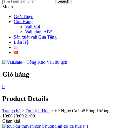
Search
Menu
Giới Thiệu
Cửa Hàng
Vali Vải
Vali nhựa ABS
Sản xuất vali Quà Tặng
Liên Hệ
Giỏ hàng
0
Product Details
Trang chủ
>
Du Lịch Huế
>
Vé Nghe Ca huế Sông Hương
19:00|20:00|21:00
Giảm giá!