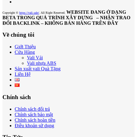
WEBSITE ĐANG Ở DẠNG
Copyright ©
https://vali.sale/
. All Right Reserved.
BETA TRONG QUÁ TRÍNH XÂY DỰNG – NHẬN TRAO
ĐỔI BACKLINK – KHÔNG BÁN HÀNG TRÊN ĐÂY
Về chúng tôi
Giới Thiệu
Cửa Hàng
Vali Vải
Vali nhựa ABS
Sản xuất vali Quà Tặng
Liên Hệ
Chính sách
Chính sách đổi trả
Chính sách bảo mật
Chính sách hoàn tiền
Điều khoản sử dụng