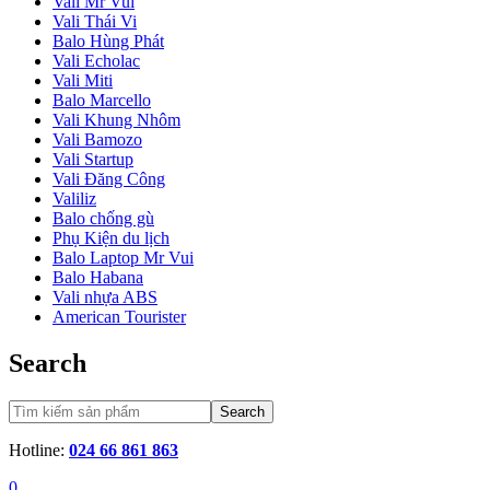
Vali Mr Vui
Vali Thái Vi
Balo Hùng Phát
Vali Echolac
Vali Miti
Balo Marcello
Vali Khung Nhôm
Vali Bamozo
Vali Startup
Vali Đăng Công
Valiliz
Balo chống gù
Phụ Kiện du lịch
Balo Laptop Mr Vui
Balo Habana
Vali nhựa ABS
American Tourister
Search
Search
Hotline:
024 66 861 863
0