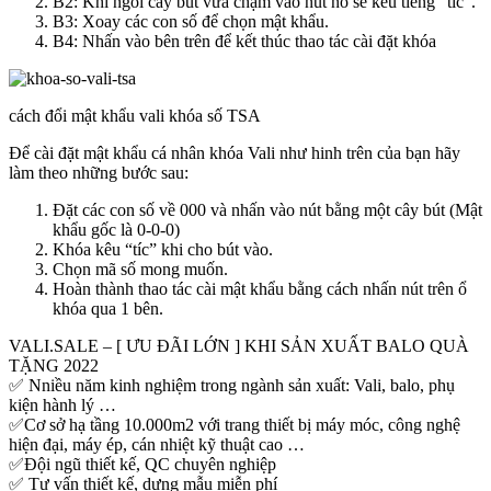
B2: Khi ngòi cây bút vừa chạm vào nút nó sẽ kêu tiếng “tíc”.
B3: Xoay các con số để chọn mật khẩu.
B4: Nhấn vào bên trên để kết thúc thao tác cài đặt khóa
cách đổi mật khẩu vali khóa số TSA
Để cài đặt mật khẩu cá nhân khóa Vali như hinh trên của bạn hãy
làm theo những bước sau:
Đặt các con số về 000 và nhấn vào nút bằng một cây bút (Mật
khẩu gốc là 0-0-0)
Khóa kêu “tíc” khi cho bút vào.
Chọn mã số mong muốn.
Hoàn thành thao tác cài mật khẩu bằng cách nhấn nút trên ổ
khóa qua 1 bên.
VALI.SALE – [ ƯU ĐÃI LỚN ] KHI SẢN XUẤT BALO QUÀ
TẶNG 2022
✅ Nniều năm kinh nghiệm trong ngành sản xuất: Vali, balo, phụ
kiện hành lý …
✅Cơ sở hạ tầng 10.000m2 với trang thiết bị máy móc, công nghệ
hiện đại, máy ép, cán nhiệt kỹ thuật cao …
✅Đội ngũ thiết kế, QC chuyên nghiệp
✅ Tư vấn thiết kế, dựng mẫu miễn phí