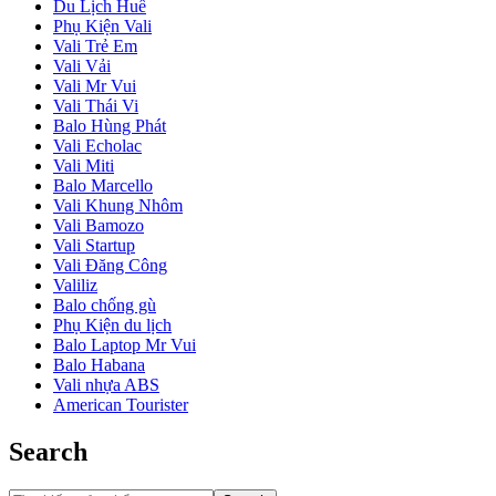
Du Lịch Huế
Phụ Kiện Vali
Vali Trẻ Em
Vali Vải
Vali Mr Vui
Vali Thái Vi
Balo Hùng Phát
Vali Echolac
Vali Miti
Balo Marcello
Vali Khung Nhôm
Vali Bamozo
Vali Startup
Vali Đăng Công
Valiliz
Balo chống gù
Phụ Kiện du lịch
Balo Laptop Mr Vui
Balo Habana
Vali nhựa ABS
American Tourister
Search