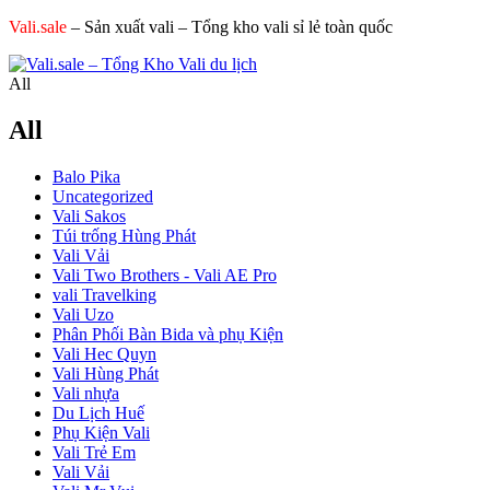
Vali.sale
– Sản xuất vali – Tổng kho vali sỉ lẻ toàn quốc
All
All
Balo Pika
Uncategorized
Vali Sakos
Túi trống Hùng Phát
Vali Vải
Vali Two Brothers - Vali AE Pro
vali Travelking
Vali Uzo
Phân Phối Bàn Bida và phụ Kiện
Vali Hec Quyn
Vali Hùng Phát
Vali nhựa
Du Lịch Huế
Phụ Kiện Vali
Vali Trẻ Em
Vali Vải