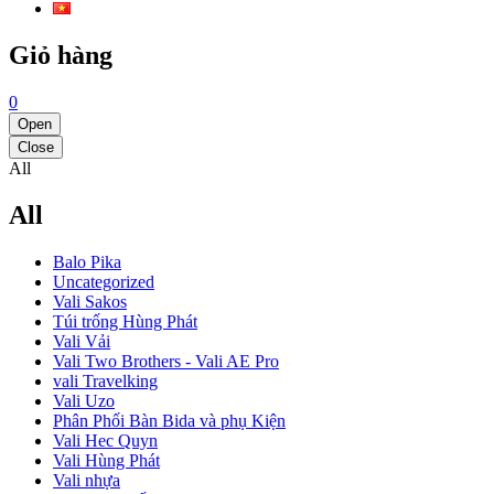
Giỏ hàng
0
Open
Close
All
All
Balo Pika
Uncategorized
Vali Sakos
Túi trống Hùng Phát
Vali Vải
Vali Two Brothers - Vali AE Pro
vali Travelking
Vali Uzo
Phân Phối Bàn Bida và phụ Kiện
Vali Hec Quyn
Vali Hùng Phát
Vali nhựa