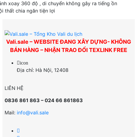
thể.
ánh xoay 360 độ , di chuyển không gây ra tiếng ồn
Các
i thất chia ngăn tiện lợi
tùy
chọn
có
thể
Vali.sale – WEBSITE ĐANG XÂY DỰNG- KHÔNG
được
BÁN HÀNG – NHẬN TRAO ĐỔI TEXLINK FREE
chọn
trên
icon
trang
Địa chỉ: Hà Nội, 12408
sản
phẩm
LIÊN HỆ
0836 861 863 – 024 66 861863
Mail:
info@vali.sale