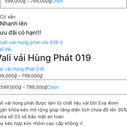
Khoảng
Sản
599,000
₫
–
799,000
₫
Chọn
từ
giá:
phẩm
599,000₫
từ
này
đến
Có sẵn:
599,000₫
có
Nhanh lên
799,000₫
đến
nhiều
ưu đãi có hạn!!!
799,000₫
biến
thể.
Các
li Vải
Vali vải Hùng Phát 019
tùy
chọn
có
ali vải Hùng Phát 019
Khoảng
thể
99,000
₫
–
799,000
₫
giá:
được
Khoảng
Sản
599,000
₫
–
799,000
₫
Chọn
từ
chọn
giá:
phẩm
599,000₫
trên
từ
này
đến
trang
ali vải hùng phát được làm từ chất liệu vải bồi Eva 4mm
599,000₫
có
799,000₫
sản
găn khóa kéo mở rộng giúp tăng diện tích chứa đồ lên 30%
đến
nhiều
phẩm
hóa số 03 số bảo mật an toàn
799,000₫
biến
ay kéo hợp kim nhôm cao cấp không rỉ