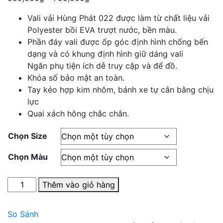
giá:
Vali vải Hùng Phát 022 được làm từ chất liệu vải
từ
Polyester bồi EVA trượt nước, bền màu.
599,000₫
Phần đáy vali được ốp góc định hình chống bến
đến
dạng và có khung định hình giữ dáng vali
799,000₫
Ngăn phụ tiện ích dễ truy cập và để đồ.
Khóa số bảo mật an toàn.
Tay kéo hợp kim nhôm, bánh xe tự cân bằng chịu
lực
Quai xách hông chắc chắn.
Chọn Size
Chọn Màu
Vali
Thêm vào giỏ hàng
vải
Hùng
So Sánh
Phát