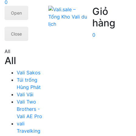
0
Giỏ
Open
hàng
Close
0
All
All
Vali Sakos
Túi trống
Hùng Phát
Vali Vải
Vali Two
Brothers -
Vali AE Pro
vali
Travelking