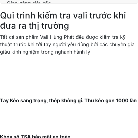
Giao hàng siêu tốc
Được kiểm tra trước khi thanh toán
Qui trình kiếm tra vali trước khi
đưa ra thị trường
Tất cả sản phẩm Vali Hùng Phát đều được kiểm tra kỹ
thuật trước khi tới tay người yêu dùng bởi các chuyên gia
giàu kinh nghiệm trong nghành hành lý
Tay Kéo sang trọng, thép không gỉ. Thu kéo gọn 1000 lần
Khóa số TSA bảo mật an toàn.