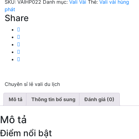
SKU:
VAIHP022
Danh mục:
Vali Vải
Thẻ:
Vali vài hùng
022
phát
số
Share
lượng
Chuyên sỉ lẻ vali du lịch
Mô tả
Thông tin bổ sung
Đánh giá (0)
Mô tả
Điểm nổi bật