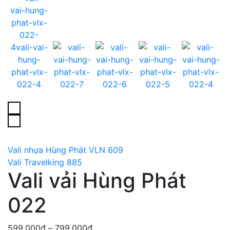
Vali nhựa Hùng Phát VLN 609
Vali Travelking 885
Vali vải Hùng Phát
022
Khoảng
599,000
₫
–
799,000
₫