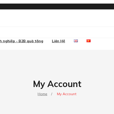
 nghiệp - B2B quà tặng
Liên Hệ
My Account
Home
/
My Account