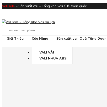
Vali.sale
– Sản xuất vali – Tổng kho vali sỉ lẻ toàn quốc
Giới Thiệu
Cửa Hàng
Sản xuất vali Quà Tặng
Doanh
VALI VẢI
VALI NHỰA ABS