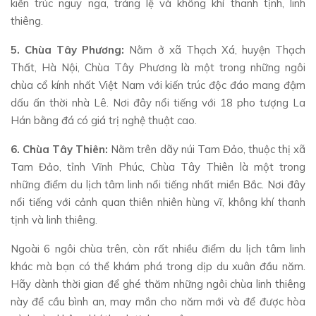
kiến trúc nguy nga, tráng lệ và không khí thanh tịnh, linh
thiêng.
5. Chùa Tây Phương:
Nằm ở xã Thạch Xá, huyện Thạch
Thất, Hà Nội, Chùa Tây Phương là một trong những ngôi
chùa cổ kính nhất Việt Nam với kiến trúc độc đáo mang đậm
dấu ấn thời nhà Lê. Nơi đây nổi tiếng với 18 pho tượng La
Hán bằng đá có giá trị nghệ thuật cao.
6. Chùa Tây Thiên:
Nằm trên dãy núi Tam Đảo, thuộc thị xã
Tam Đảo, tỉnh Vĩnh Phúc, Chùa Tây Thiên là một trong
những điểm du lịch tâm linh nổi tiếng nhất miền Bắc. Nơi đây
nổi tiếng với cảnh quan thiên nhiên hùng vĩ, không khí thanh
tịnh và linh thiêng.
Ngoài 6 ngôi chùa trên, còn rất nhiều điểm du lịch tâm linh
khác mà bạn có thể khám phá trong dịp du xuân đầu năm.
Hãy dành thời gian để ghé thăm những ngôi chùa linh thiêng
này để cầu bình an, may mắn cho năm mới và để được hòa