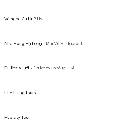
Vé nghe Ca Huế
Hst
Nhà Hàng Hạ Long
- Mai Về Restaurant
Du lịch A lưới
- Đà lạt thu nhỏ tp Huế
Hue biking tours
Hue city Tour