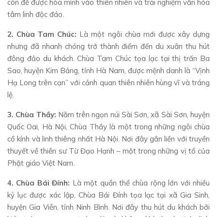
còn để được hòa mình vào thiên nhiên và trải nghiệm văn hóa
tâm linh độc đáo.
2. Chùa Tam Chúc:
Là một ngôi chùa mới được xây dựng
nhưng đã nhanh chóng trở thành điểm đến du xuân thu hút
đông đảo du khách. Chùa Tam Chúc tọa lạc tại thị trấn Ba
Sao, huyện Kim Bảng, tỉnh Hà Nam, được mệnh danh là “Vịnh
Hạ Long trên cạn” với cảnh quan thiên nhiên hùng vĩ và tráng
lệ.
3. Chùa Thầy:
Nằm trên ngọn núi Sài Sơn, xã Sài Sơn, huyện
Quốc Oai, Hà Nội, Chùa Thầy là một trong những ngôi chùa
cổ kính và linh thiêng nhất Hà Nội. Nơi đây gắn liền với truyền
thuyết về thiền sư Từ Đạo Hạnh – một trong những vị tổ của
Phật giáo Việt Nam.
4. Chùa Bái Đính:
Là một quần thể chùa rộng lớn với nhiều
kỷ lục được xác lập, Chùa Bái Đính tọa lạc tại xã Gia Sinh,
huyện Gia Viễn, tỉnh Ninh Bình. Nơi đây thu hút du khách bởi