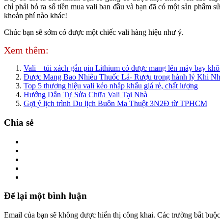
chỉ phải bỏ ra số tiền mua vali ban đầu và bạn đã có một sản phẩm 
khoản phí nào khác!
Chúc bạn sẽ sớm có được một chiếc vali hàng hiệu như ý.
Xem thêm:
Vali – túi xách gắn pin Lithium có được mang lên máy bay kh
Được Mang Bao Nhiêu Thuốc Lá- Rượu trong hành lý Khi N
Top 5 thương hiệu vali kéo nhập khẩu giá rẻ, chất lượng
Hướng Dẫn Tự Sửa Chữa Vali Tại Nhà
Gợi ý lịch trình Du lịch Buôn Ma Thuột 3N2Đ từ TPHCM
Chia sẻ
Để lại một bình luận
Email của bạn sẽ không được hiển thị công khai.
Các trường bắt buộ