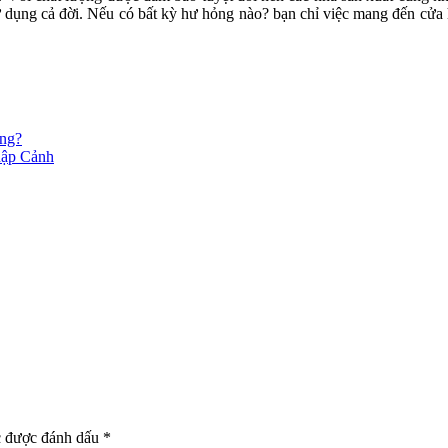
sử dụng cả đời. Nếu có bất kỳ hư hỏng nào? bạn chỉ việc mang đến cửa
ông?
hập Cảnh
c được đánh dấu
*