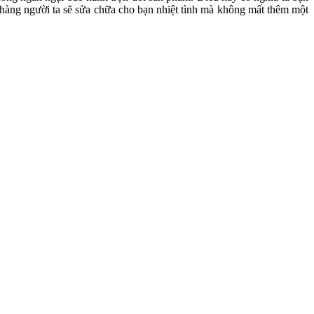
 hàng người ta sẽ sửa chữa cho bạn nhiệt tình mà không mất thêm một