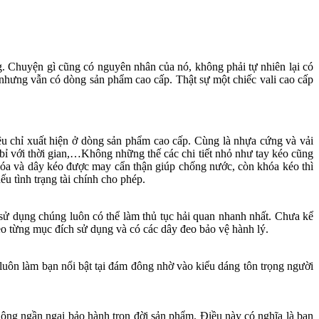
. Chuyện gì cũng có nguyên nhân của nó, không phải tự nhiên lại có
nhưng vẫn có dòng sản phẩm cao cấp. Thật sự một chiếc vali cao cấp
ệu chỉ xuất hiện ở dòng sản phẩm cao cấp. Cùng là nhựa cứng và vải
 bỉ với thời gian,…Không những thế các chi tiết nhỏ như tay kéo cũng
hóa và dây kéo được may cẩn thận giúp chống nước, còn khóa kéo thì
u tình trạng tài chính cho phép.
sử dụng chúng luôn có thể làm thủ tục hải quan nhanh nhất. Chưa kể
heo từng mục đích sử dụng và có các dây đeo bảo vệ hành lý.
 luôn làm bạn nổi bật tại đám đông nhờ vào kiểu dáng tôn trọng người
hông ngần ngại bảo hành trọn đời sản phẩm. Điều này có nghĩa là bạn