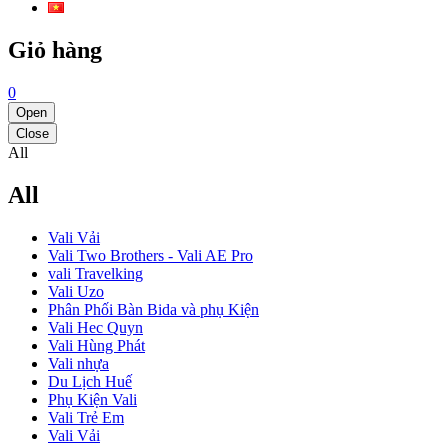
Giỏ hàng
0
Open
Close
All
All
Vali Vải
Vali Two Brothers - Vali AE Pro
vali Travelking
Vali Uzo
Phân Phối Bàn Bida và phụ Kiện
Vali Hec Quyn
Vali Hùng Phát
Vali nhựa
Du Lịch Huế
Phụ Kiện Vali
Vali Trẻ Em
Vali Vải