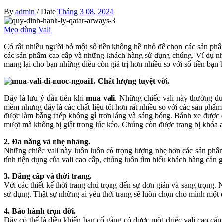
By
admin
/
Date
Tháng 3 08, 2024
Mẹo dùng Vali
Có rất nhiều người bỏ một số tiền không hề nhỏ để chọn các sản ph
các sản phẩm cao cấp và những khách hàng sử dụng chúng. Ví dụ như
mang lại cho bạn những điều còn giá trị hơn nhiều so với số tiền bạn
1. Chất lượng tuyệt vời.
Đây là lưu ý đầu tiên khi
mua vali
. Những chiếc vali này thường đư
mềm nhưng đây là các chất liệu tốt hơn rất nhiều so với các sản phẩ
được làm bằng thép không gỉ trơn láng và sáng bóng. Bánh xe được 
mượt mà không bị giật trong lúc kéo. Chúng còn được trang bị khóa an
2. Đa năng và nhẹ nhàng.
Những chiếc vali này luôn luôn có trọng lượng nhẹ hơn các sản phẩ
tính tiện dụng của vali cao cấp, chúng luôn tìm hiểu khách hàng cần 
3. Đẳng cấp và thời trang.
Với các thiết kế thời trang chú trọng đến sự đơn giản và sang trọng
sử dụng. Thật sự những ai yêu thời trang sẽ luôn chọn cho mình một c
4. Bảo hành trọn đời.
Đây có thể là điều khiến bạn cố gắng có được một chiếc vali cao cấ