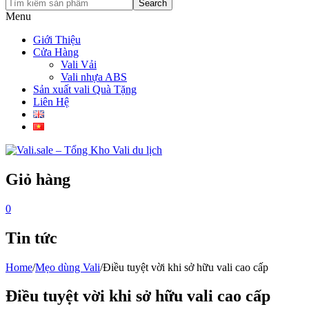
Search
Menu
Giới Thiệu
Cửa Hàng
Vali Vải
Vali nhựa ABS
Sản xuất vali Quà Tặng
Liên Hệ
Giỏ hàng
0
Tin tức
Home
/
Mẹo dùng Vali
/
Điều tuyệt vời khi sở hữu vali cao cấp
Điều tuyệt vời khi sở hữu vali cao cấp