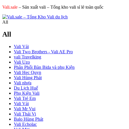
Vali.sale
– Sản xuất vali – Tổng kho vali sỉ lẻ toàn quốc
All
All
Vali Vải
Vali Two Brothers - Vali AE Pro
vali Travelking
Vali Uzo
Phân Phối Bàn Bida và phụ Kiện
Vali Hec Quyn
Vali Hùng Phát
Vali nhựa
Du Lịch Huế
Phụ Kiện Vali
Vali Trẻ Em
Vali Vải
Vali Mr Vui
Vali Thái Vi
Balo Hùng Phát
Vali Echolac