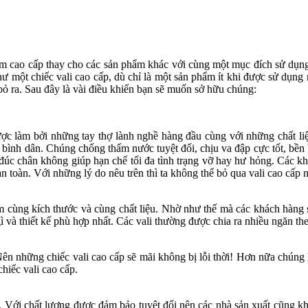
ẩm cao cấp thay cho các sản phẩm khác với cùng một mục đích sử dụng
 một chiếc vali cao cấp, dù chỉ là một sản phẩm ít khi được sử dụng 
 bỏ ra. Sau đây là vài điều khiến bạn sẽ muốn sở hữu chúng:
ợc làm bởi những tay thợ lành nghề hàng đầu cùng với những chất li
m bình dân. Chúng chống thấm nước tuyệt đối, chịu va đập cực tốt, bền
đúc chân không giúp hạn chế tối đa tình trạng vỡ hay hư hỏng. Các k
 toàn. Với những lý do nêu trên thì ta không thể bỏ qua vali cao cấp nế
m cùng kích thước và cùng chất liệu. Nhờ như thế mà các khách hàng 
gì và thiết kế phù hợp nhất. Các vali thường được chia ra nhiều ngăn t
. Nên những chiếc vali cao cấp sẽ mãi không bị lỗi thời! Hơn nữa chúng
hiếc vali cao cấp.
p. Với chất lượng được đảm bảo tuyệt đối nên các nhà sản xuất cũng k