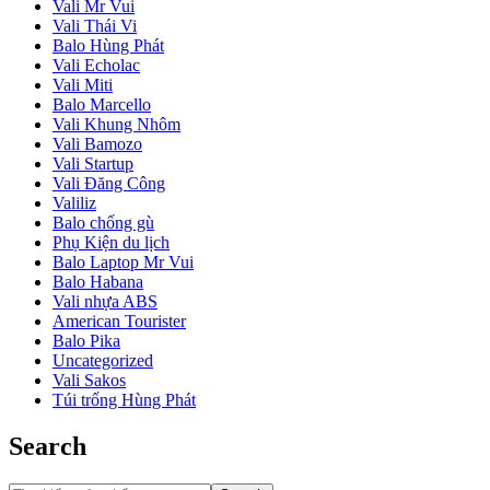
Vali Mr Vui
Vali Thái Vi
Balo Hùng Phát
Vali Echolac
Vali Miti
Balo Marcello
Vali Khung Nhôm
Vali Bamozo
Vali Startup
Vali Đăng Công
Valiliz
Balo chống gù
Phụ Kiện du lịch
Balo Laptop Mr Vui
Balo Habana
Vali nhựa ABS
American Tourister
Balo Pika
Uncategorized
Vali Sakos
Túi trống Hùng Phát
Search