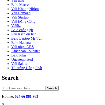
Vali Miti
Balo Marcello
Vali Khung Nhôm
Vali Bamozo
Vali Startup
Vali Đăng Công
Valiliz
Balo chống gù
Phụ Kiện du lịch
Balo Laptop Mr Vui
Balo Habana
Vali nhựa ABS
American Tourister
Balo Pika
Uncategorized
Vali Sakos
Túi trống Hùng Phát
Search
Search
Hotline:
024 66 861 863
0