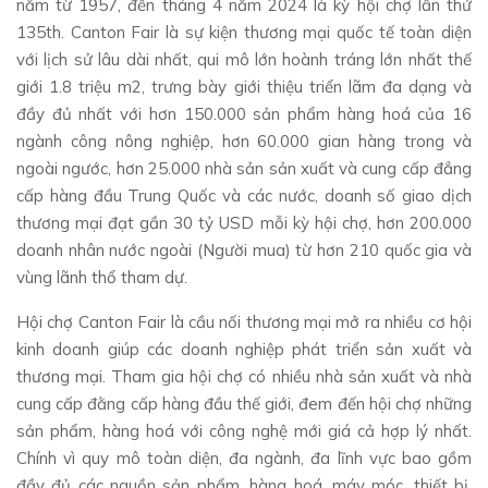
năm từ 1957, đến tháng 4 năm 2024 là kỳ hội chợ lần thứ
135th. Canton Fair là sự kiện thương mại quốc tế toàn diện
với lịch sử lâu dài nhất, qui mô lớn hoành tráng lớn nhất thế
giới 1.8 triệu m2, trưng bày giới thiệu triển lãm đa dạng và
đầy đủ nhất với hơn 150.000 sản phẩm hàng hoá của 16
ngành công nông nghiệp, hơn 60.000 gian hàng trong và
ngoài ngước, hơn 25.000 nhà sản sản xuất và cung cấp đẳng
cấp hàng đầu Trung Quốc và các nước, doanh số giao dịch
thương mại đạt gần 30 tỷ USD mỗi kỳ hội chợ, hơn 200.000
doanh nhân nước ngoài (Người mua) từ hơn 210 quốc gia và
vùng lãnh thổ tham dự.
Hội chợ Canton Fair là cầu nối thương mại mở ra nhiều cơ hội
kinh doanh giúp các doanh nghiệp phát triển sản xuất và
thương mại. Tham gia hội chợ có nhiều nhà sản xuất và nhà
cung cấp đằng cấp hàng đầu thế giới, đem đến hội chợ những
sản phẩm, hàng hoá với công nghệ mới giá cả hợp lý nhất.
Chính vì quy mô toàn diện, đa ngành, đa lĩnh vực bao gồm
đầy đủ các nguồn sản phẩm, hàng hoá, máy móc, thiết bị,