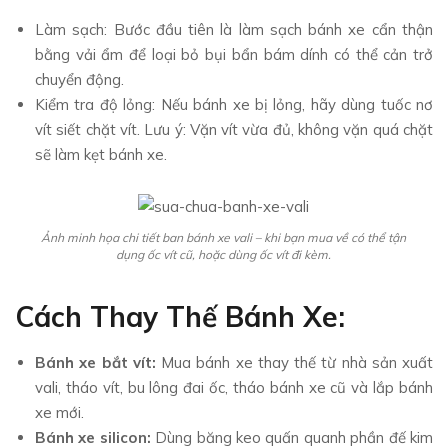
Làm sạch: Bước đầu tiên là làm sạch bánh xe cẩn thận
bằng vải ẩm để loại bỏ bụi bẩn bám dính có thể cản trở
chuyển động.
Kiểm tra độ lỏng: Nếu bánh xe bị lỏng, hãy dùng tuốc nơ
vít siết chặt vít. Lưu ý: Vặn vít vừa đủ, không vặn quá chặt
sẽ làm kẹt bánh xe.
Ảnh minh họa chi tiết ban bánh xe vali – khi bạn mua về có thể tận
dụng ốc vít cũ, hoặc dùng ốc vít đi kèm.
Cách Thay Thế Bánh Xe:
Bánh xe bắt vít:
Mua bánh xe thay thế từ nhà sản xuất
vali, tháo vít, bu lông đai ốc, tháo bánh xe cũ và lắp bánh
xe mới.
Bánh xe silicon:
Dùng băng keo quấn quanh phần đế kim