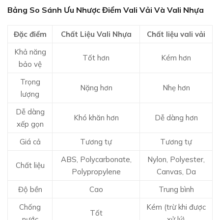
Bảng So Sánh Ưu Nhược Điểm Vali Vải Và Vali Nhựa
Đặc điểm
Chất Liệu Vali Nhựa
Chất liệu vali vải
Khả năng
Tốt hơn
Kém hơn
bảo vệ
Trọng
Nặng hơn
Nhẹ hơn
lượng
Dễ dàng
Khó khăn hơn
Dễ dàng hơn
xếp gọn
Giá cả
Tương tự
Tương tự
ABS, Polycarbonate,
Nylon, Polyester,
Chất liệu
Polypropylene
Canvas, Da
Độ bền
Cao
Trung bình
Chống
Kém (trừ khi được
Tốt
nước
xử lý)