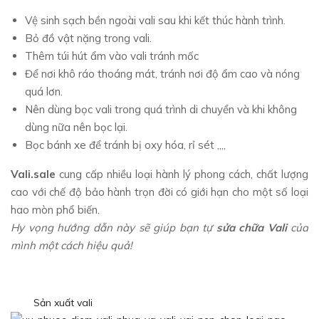
Vệ sinh sạch bền ngoài vali sau khi kết thúc hành trình.
Bỏ đồ vật nặng trong vali.
Thêm túi hút ẩm vào vali tránh mốc
Để nơi khô ráo thoáng mát, tránh nơi độ ẩm cao và nóng
quá lơn.
Nên dùng bọc vali trong quá trình di chuyển và khi không
dùng nữa nên bọc lại.
Bọc bánh xe để tránh bị oxy hóa, rỉ sét ,,,,
Vali.sale
cung cấp nhiều loại hành lý phong cách, chất lượng
cao với chế độ bảo hành trọn đời có giới hạn cho một số loại
hao mòn phổ biến.
Hy vọng hướng dẫn này sẽ giúp bạn tự
sửa chữa Vali
của
mình một cách hiệu quả!
Sản xuất vali