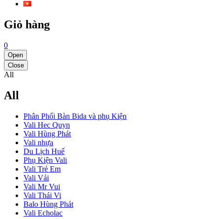
Giỏ hàng
0
Open
Close
All
All
Phân Phối Bàn Bida và phụ Kiện
Vali Hec Quyn
Vali Hùng Phát
Vali nhựa
Du Lịch Huế
Phụ Kiện Vali
Vali Trẻ Em
Vali Vải
Vali Mr Vui
Vali Thái Vi
Balo Hùng Phát
Vali Echolac