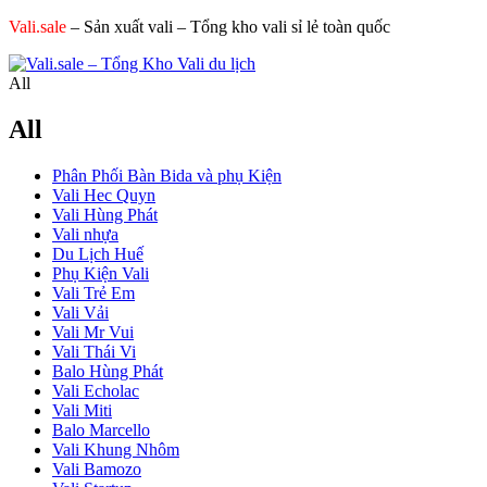
Vali.sale
– Sản xuất vali – Tổng kho vali sỉ lẻ toàn quốc
All
All
Phân Phối Bàn Bida và phụ Kiện
Vali Hec Quyn
Vali Hùng Phát
Vali nhựa
Du Lịch Huế
Phụ Kiện Vali
Vali Trẻ Em
Vali Vải
Vali Mr Vui
Vali Thái Vi
Balo Hùng Phát
Vali Echolac
Vali Miti
Balo Marcello
Vali Khung Nhôm
Vali Bamozo