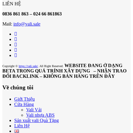
LIÊN HỆ
0836 861 863 – 024 66 861863
Mail:
info@vali.sale
WEBSITE ĐANG Ở DẠNG
Copyright ©
https://vali.sale/
. All Right Reserved.
BETA TRONG QUÁ TRÍNH XÂY DỰNG – NHẬN TRAO
ĐỔI BACKLINK – KHÔNG BÁN HÀNG TRÊN ĐÂY
Về chúng tôi
Giới Thiệu
Cửa Hàng
Vali Vải
Vali nhựa ABS
Sản xuất vali Quà Tặng
Liên Hệ