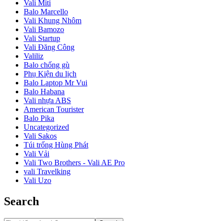
Vali Miti
Balo Marcello
Vali Khung Nhôm
Vali Bamozo
Vali Startup
Vali Đăng Công
Valiliz
Balo chống gù
Phụ Kiện du lịch
Balo Laptop Mr Vui
Balo Habana
Vali nhựa ABS
American Tourister
Balo Pika
Uncategorized
Vali Sakos
Túi trống Hùng Phát
Vali Vải
Vali Two Brothers - Vali AE Pro
vali Travelking
Vali Uzo
Search