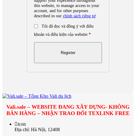
support your experience throughout
this website, to manage access to your
account, and for other purposes
described in our
chính sách riêng tư
.
Tôi đã đọc và đồng ý với điều
khoản và điều kiện của website
*
Vali.sale – WEBSITE ĐANG XÂY DỰNG- KHÔNG
BÁN HÀNG – NHẬN TRAO ĐỔI TEXLINK FREE
icon
Địa chỉ: Hà Nội, 12408