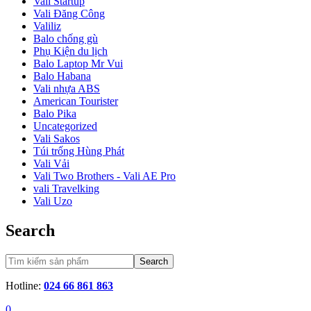
Vali Startup
Vali Đăng Công
Valiliz
Balo chống gù
Phụ Kiện du lịch
Balo Laptop Mr Vui
Balo Habana
Vali nhựa ABS
American Tourister
Balo Pika
Uncategorized
Vali Sakos
Túi trống Hùng Phát
Vali Vải
Vali Two Brothers - Vali AE Pro
vali Travelking
Vali Uzo
Search
Search
Hotline:
024 66 861 863
0