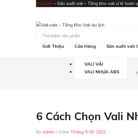
Vali.sale
– Sản xuất vali – Tổng kho vali sỉ lẻ toàn 
Giới Thiệu
Cửa Hàng
Sản xuất vali
VALI VẢI
VALI NHỰA ABS
6 Cách Chọn Vali 
By
admin
/
Date
Tháng 9 09, 2022