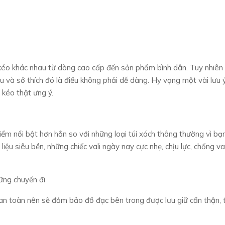
i kéo khác nhau từ dòng cao cấp đến sản phẩm bình dân. Tuy nhiên
 và sở thích đó là điều không phải dễ dàng. Hy vọng một vài lưu 
 kéo thật ưng ý.
iểm nổi bật hơn hẳn so với những loại túi xách thông thường vì bạ
iệu siêu bền, những chiếc vali ngày nay cực nhẹ, chịu lực, chống v
ững chuyến đi
n toàn nên sẽ đảm bảo đồ đạc bên trong được lưu giữ cẩn thận, 