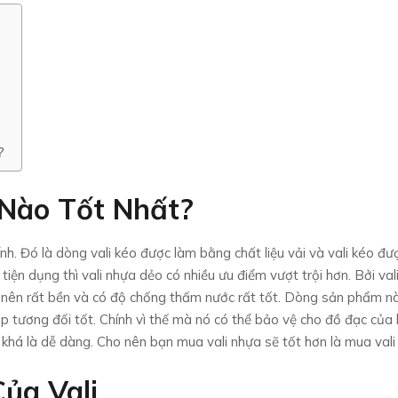
?
 Nào Tốt Nhất?
ính. Đó là dòng vali kéo được làm bằng chất liệu vải và vali kéo đư
tiện dụng thì vali nhựa dẻo có nhiều ưu điểm vượt trội hơn. Bởi val
nên rất bền và có độ chống thấm nước rất tốt. Dòng sản phẩm n
 tương đối tốt. Chính vì thế mà nó có thể bảo vệ cho đồ đạc của
 khá là dễ dàng. Cho nên bạn mua vali nhựa sẽ tốt hơn là mua vali 
ủa Vali