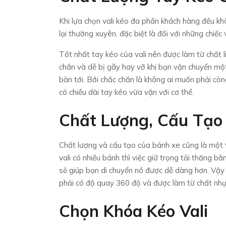
Khi lựa chọn vali kéo đa phần khách hàng đều kh
lại thường xuyên, đặc biệt là đối với những chiếc 
Tốt nhất tay kéo của vali nên được làm từ chất 
chắn và dễ bị gãy hay vỡ khi bạn vận chuyển một
bàn tới. Bởi chắc chắn là không ai muốn phải còn
có chiều dài tay kéo vừa vặn với cơ thể.
Chất Lượng, Cấu Tạo
Chất lượng và cấu tạo của bánh xe cũng là một v
vali có nhiều bánh thì việc giữ trọng tải thăng b
sẽ giúp bạn di chuyển nó được dễ dàng hơn. Vậy 
phải có độ quay 360 độ và được làm từ chất nh
Chọn Khóa Kéo Vali