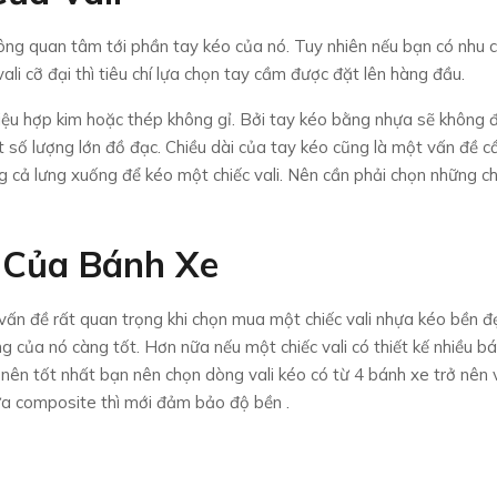
ông quan tâm tới phần tay kéo của nó. Tuy nhiên nếu bạn có nhu c
vali cỡ đại thì tiêu chí lựa chọn tay cầm được đặt lên hàng đầu.
liệu hợp kim hoặc thép không gỉ. Bởi tay kéo bằng nhựa sẽ không 
 số lượng lớn đồ đạc. Chiều dài của tay kéo cũng là một vấn đề c
g cả lưng xuống để kéo một chiếc vali. Nên cần phải chọn những chi
 Của Bánh Xe
ấn đề rất quan trọng khi chọn mua một chiếc vali nhựa kéo bền đ
ằng của nó càng tốt. Hơn nữa nếu một chiếc vali có thiết kế nhiều b
nên tốt nhất bạn nên chọn dòng vali kéo có từ 4 bánh xe trở nên 
ựa composite thì mới đảm bảo độ bền .