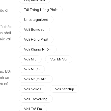
Túi Trống Hùng Phát
ầu đi
Uncategorized
đủ chắc
Vali Bamozo
ần phải
ếc vali
Vali Hùng Phát
Vali Khung Nhôm
Vali Miti
Vali Mr Vui
Vali Nhựa
ẹp. Bởi
ánh xe
Vali Nhựa ABS
và nó
Vali Sakos
Vali Startup
Vali Travelking
Vali Trẻ Em