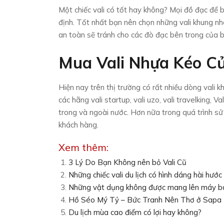
Một chiếc vali có tốt hay không? Mọi đồ đạc để 
định. Tốt nhất bạn nên chọn những vali khung n
an toàn sẽ tránh cho các đò đạc bên trong của b
Mua Vali Nhựa Kéo C
Hiện nay trên thị trường có rất nhiều dòng vali k
các hãng vali startup, vali uzo, vali travelking,
trong và ngoài nước. Hơn nữa trong quá trình s
khách hàng.
Xem thêm:
3 Lý Do Bạn Không nên bỏ Vali Cũ
Những chiếc vali du lịch có hình dáng hài hước
Những vật dụng không được mang lên máy b
Hồ Séo Mý Tỷ – Bức Tranh Nên Thơ ở Sapa
Du lịch mùa cao điểm có lợi hay không?