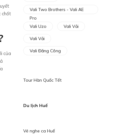
quyết
Vali Two Brothers - Vali AE
c chốt
Pro
Vali Uzo
Vali Vải
?
Vali Vải
Vali Đăng Công
li của
cả
ía
Tour Hàn Quốc Tết
Du lịch Huế
Vé nghe ca Huế