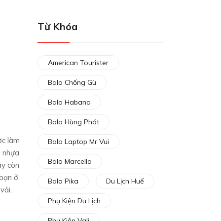
Từ Khóa
American Tourister
Balo Chống Gù
Balo Habana
Balo Hùng Phát
ợc làm
Balo Laptop Mr Vui
i nhựa
Balo Marcello
ày còn
 bạn ở
Balo Pika
Du Lịch Huế
vải.
Phụ Kiện Du Lịch
Phụ Kiện Vali