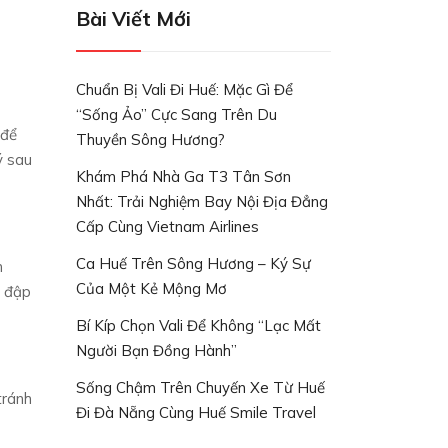
Bài Viết Mới
Chuẩn Bị Vali Đi Huế: Mặc Gì Để
“Sống Ảo” Cực Sang Trên Du
 để
Thuyền Sông Hương?
ý sau
Khám Phá Nhà Ga T3 Tân Sơn
Nhất: Trải Nghiệm Bay Nội Địa Đẳng
Cấp Cùng Vietnam Airlines
Ca Huế Trên Sông Hương – Ký Sự
n
Của Một Kẻ Mộng Mơ
a đập
Bí Kíp Chọn Vali Để Không “lạc Mất
Người Bạn Đồng Hành”
Sống Chậm Trên Chuyến Xe Từ Huế
tránh
Đi Đà Nẵng Cùng Huế Smile Travel