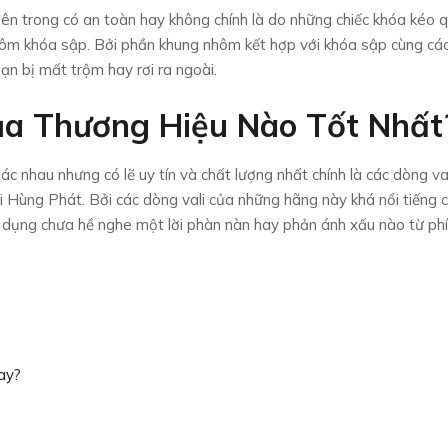
bên trong có an toàn hay không chính là do những chiếc khóa kéo 
hôm khóa sập. Bởi phần khung nhôm kết hợp với khóa sập cùng cá
ạn bị mất trộm hay rơi ra ngoài.
ủa Thương Hiệu Nào Tốt Nhất
hác nhau nhưng có lẽ uy tín và chất lượng nhất chính là các dòng va
 Vali Hùng Phát. Bởi các dòng vali của những hãng này khá nổi tiếng 
ử dụng chưa hề nghe một lời phàn nàn hay phản ánh xấu nào từ ph
ay?