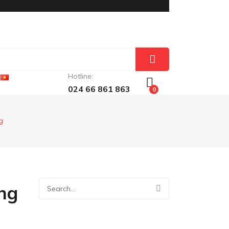
Hotline:
024 66 861 863
0
g
ng