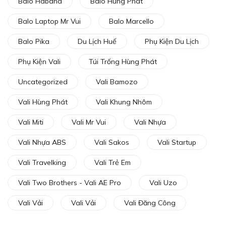
Balo Habana
Balo Hùng Phát
Balo Laptop Mr Vui
Balo Marcello
Balo Pika
Du Lịch Huế
Phụ Kiện Du Lịch
Phụ Kiện Vali
Túi Trống Hùng Phát
Uncategorized
Vali Bamozo
Vali Hùng Phát
Vali Khung Nhôm
Vali Miti
Vali Mr Vui
Vali Nhựa
Vali Nhựa ABS
Vali Sakos
Vali Startup
Vali Travelking
Vali Trẻ Em
Vali Two Brothers - Vali AE Pro
Vali Uzo
Vali Vải
Vali Vải
Vali Đăng Công