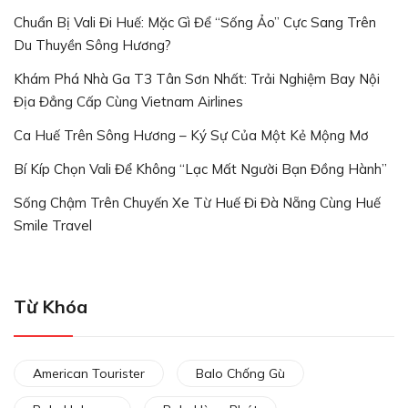
Chuẩn Bị Vali Đi Huế: Mặc Gì Để “Sống Ảo” Cực Sang Trên
Du Thuyền Sông Hương?
Khám Phá Nhà Ga T3 Tân Sơn Nhất: Trải Nghiệm Bay Nội
Địa Đẳng Cấp Cùng Vietnam Airlines
Ca Huế Trên Sông Hương – Ký Sự Của Một Kẻ Mộng Mơ
Bí Kíp Chọn Vali Để Không “lạc Mất Người Bạn Đồng Hành”
Sống Chậm Trên Chuyến Xe Từ Huế Đi Đà Nẵng Cùng Huế
Smile Travel
Từ Khóa
American Tourister
Balo Chống Gù