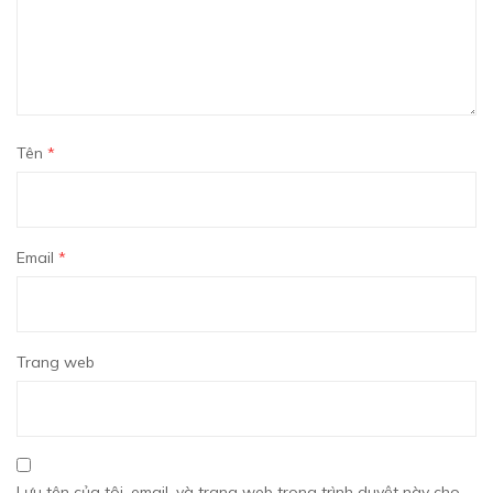
Tên
*
Email
*
Trang web
Lưu tên của tôi, email, và trang web trong trình duyệt này cho